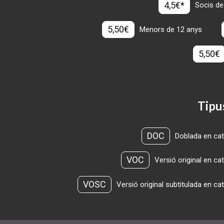
4,5€*
Socis de
5,50€
Menors de 12 anys
5,50€
Tipu
DOC
Doblada en cat
VOC
Versió original en ca
VOSC
Versió original subtitulada en ca