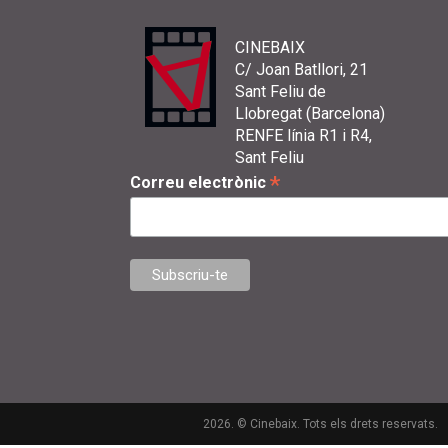
CINEBAIX
C/ Joan Batllori, 21
Sant Feliu de
Llobregat (Barcelona)
RENFE línia R1 i R4,
Sant Feliu
*
Correu electrònic
2026. © Cinebaix. Tots els drets reservats.