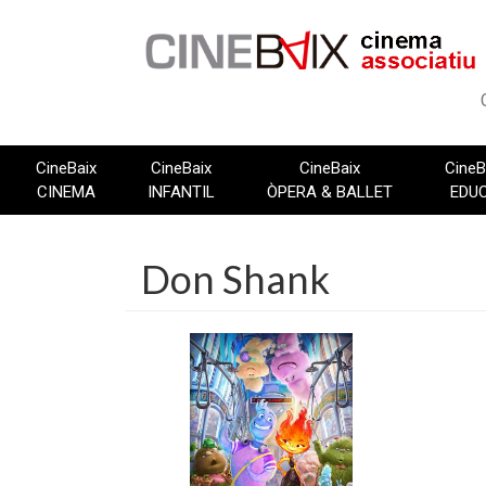
Vés
al
contingut
CineBaix
CineBaix
CineBaix
CineB
CINEMA
INFANTIL
ÒPERA & BALLET
EDU
Don Shank