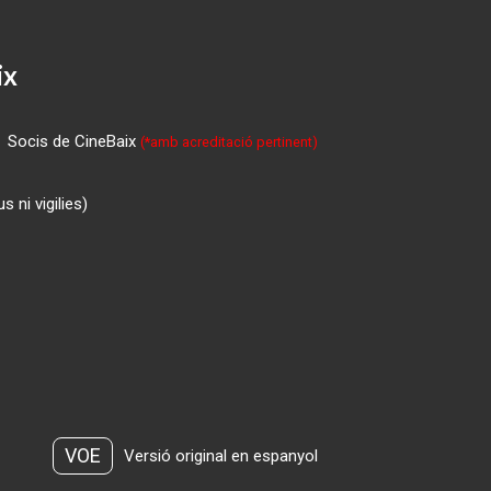
ix
Socis de CineBaix
(*amb acreditació pertinent)
 ni vigilies)
VOE
Versió original en espanyol