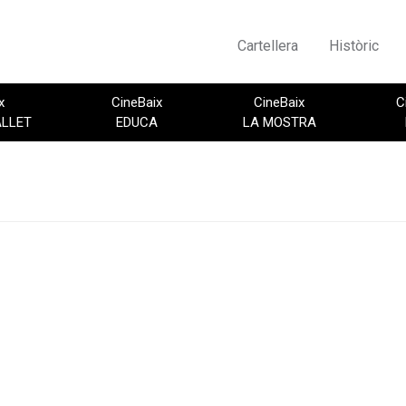
Cartellera
Històric
x
CineBaix
CineBaix
C
ALLET
EDUCA
LA MOSTRA