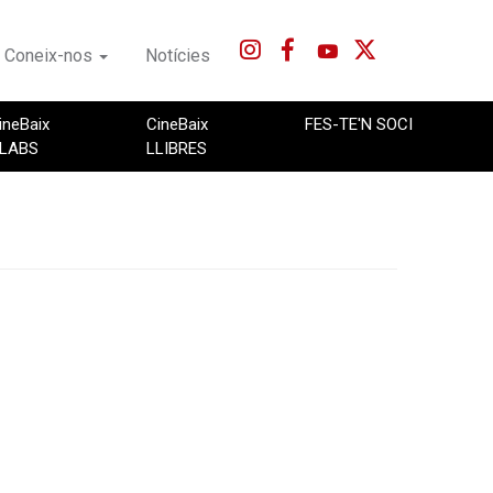
Coneix-nos
Notícies
ineBaix
CineBaix
FES-TE'N SOCI
LABS
LLIBRES