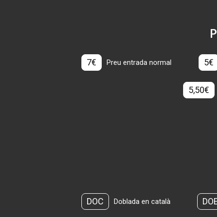
P
7€
5€
Preu entrada normal
5,50€
DOC
DO
Doblada en català