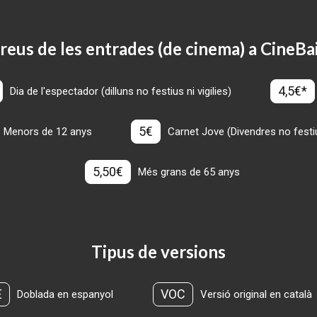
reus de les entrades (de cinema) a CineBa
4,5€*
Dia de l'espectador (dilluns no festius ni vigilies)
5€
Menors de 12 anys
Carnet Jove (Divendres no festius
5,50€
Més grans de 65 anys
Tipus de versions
E
VOC
Doblada en espanyol
Versió original en català