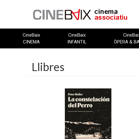
Vés
al
contingut
CineBaix
CineBaix
CineBai
CINEMA
INFANTIL
ÒPERA & B
Llibres