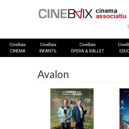
Vés
al
contingut
CineBaix
CineBaix
CineBaix
CineB
CINEMA
INFANTIL
ÒPERA & BALLET
EDU
Avalon