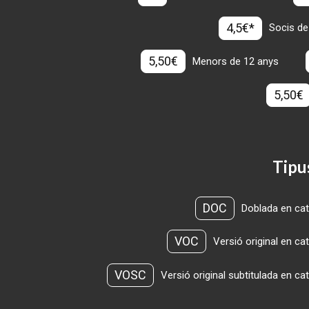
4,5€*
Socis de
5,50€
Menors de 12 anys
5,50€
Tipu
DOC
Doblada en cat
VOC
Versió original en ca
VOSC
Versió original subtitulada en ca