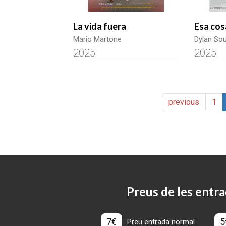
La vida fuera
Esa cos
Mario Martone
Dylan So
2025
2025
previous
1
Preus de les entra
7€
5
Preu entrada normal