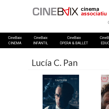
Vés
al
contingut
CineBaix
CineBaix
CineBaix
CineB
CINEMA
INFANTIL
ÒPERA & BALLET
EDU
Lucía C. Pan