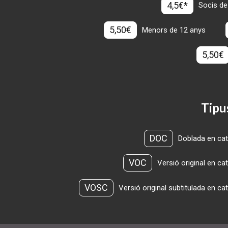
4,5€*
Socis de
5,50€
Menors de 12 anys
5,50€
Tipu
DOC
Doblada en cat
VOC
Versió original en ca
VOSC
Versió original subtitulada en ca