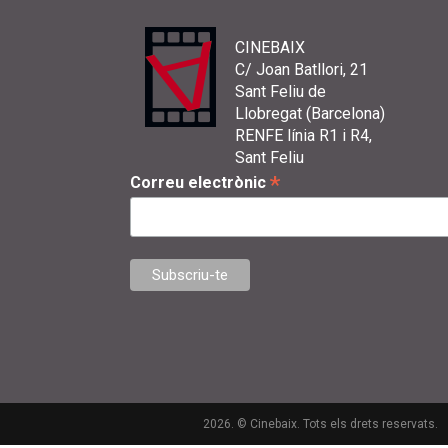
CINEBAIX
C/ Joan Batllori, 21
Sant Feliu de
Llobregat (Barcelona)
RENFE línia R1 i R4,
Sant Feliu
*
Correu electrònic
2026. © Cinebaix. Tots els drets reservats.