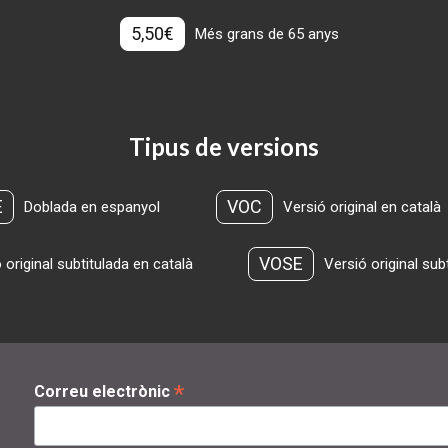
5,50€
Més grans de 65 anys
Tipus de versions
E
VOC
Doblada en espanyol
Versió original en català
VOSE
 original subtitulada en català
Versió original sub
*
Correu electrònic