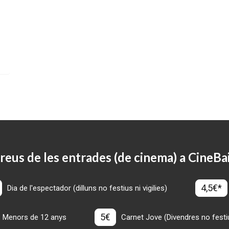
reus de les entrades (de cinema) a CineBa
4,5€*
Dia de l'espectador (dilluns no festius ni vigilies)
5€
Menors de 12 anys
Carnet Jove (Divendres no festius