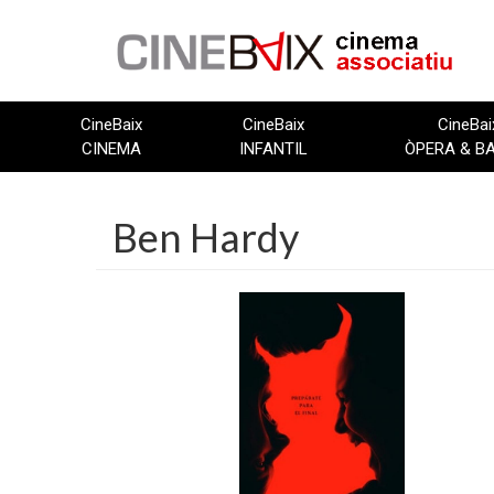
Vés
al
contingut
CineBaix
CineBaix
CineBai
CINEMA
INFANTIL
ÒPERA & B
Ben Hardy