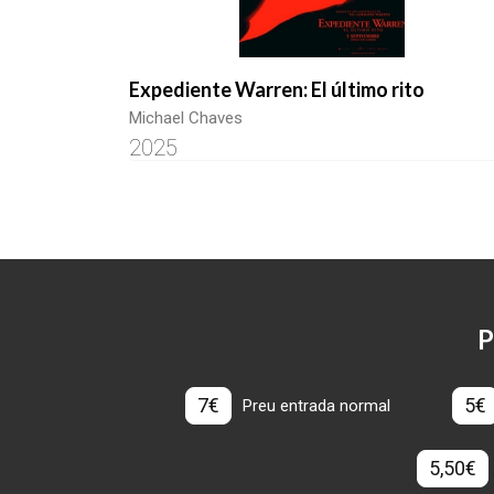
Expediente Warren: El último rito
Michael Chaves
2025
P
7€
5€
Preu entrada normal
5,50€