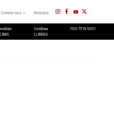
Coneix-nos
Notícies
ineBaix
CineBaix
FES-TE'N SOCI
LABS
LLIBRES