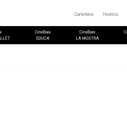
Cartellera
Històric
x
CineBaix
CineBaix
C
ALLET
EDUCA
LA MOSTRA