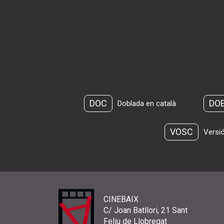
DOC
DO
Doblada en català
VOSC
Versió
CINEBAIX
C/ Joan Batllori, 21 Sant
Feliu de Llobregat