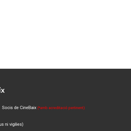
ix
Socis de CineBaix
(*amb acreditació pertinent)
 ni vigilies)