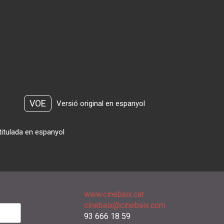
VOE
Versió original en espanyol
titulada en espanyol
www.cinebaix.cat
cinebaix@cinebaix.com
93 666 18 59