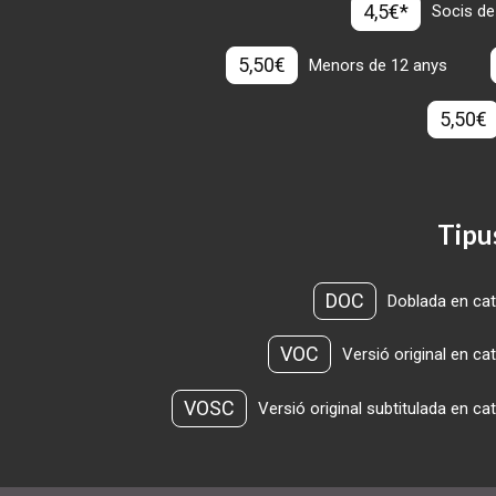
4,5€*
Socis de
5,50€
Menors de 12 anys
5,50€
Tipu
DOC
Doblada en cat
VOC
Versió original en ca
VOSC
Versió original subtitulada en ca