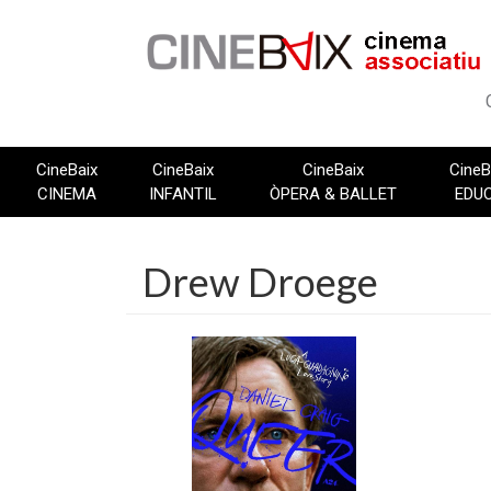
Vés
al
contingut
CineBaix
CineBaix
CineBaix
CineB
CINEMA
INFANTIL
ÒPERA & BALLET
EDU
Drew Droege