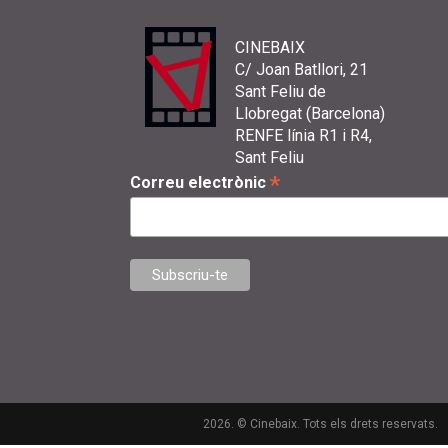
CINEBAIX
C/ Joan Batllori, 21
Sant Feliu de
Llobregat (Barcelona)
RENFE línia R1 i R4,
Sant Feliu
*
Correu electrònic
2026. © Cinebaix. Tots els drets reservats.