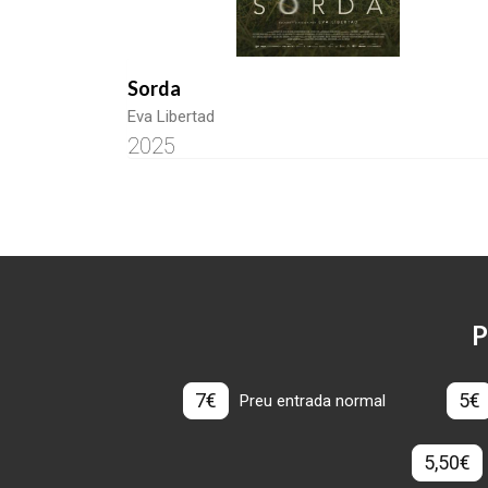
Sorda
Eva Libertad
2025
P
7€
5€
Preu entrada normal
5,50€