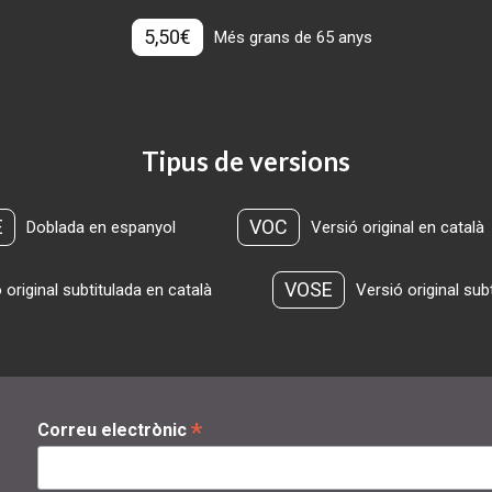
5,50€
Més grans de 65 anys
Tipus de versions
E
VOC
Doblada en espanyol
Versió original en català
VOSE
 original subtitulada en català
Versió original sub
*
Correu electrònic