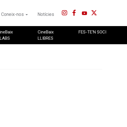
Coneix-nos
Notícies
ineBaix
CineBaix
FES-TE'N SOCI
LABS
LLIBRES