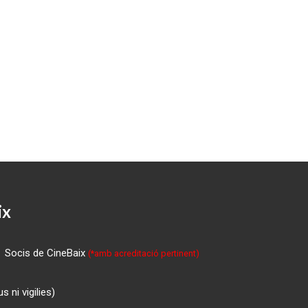
ix
Socis de CineBaix
(*amb acreditació pertinent)
 ni vigilies)