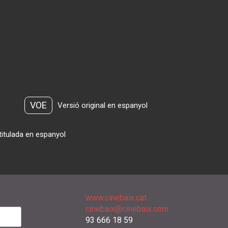
VOE
Versió original en espanyol
titulada en espanyol
www.cinebaix.cat
cinebaix@cinebaix.com
93 666 18 59