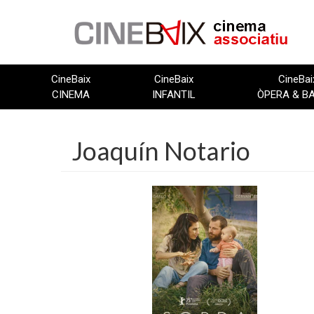
Vés
al
contingut
CineBaix
CineBaix
CineBai
CINEMA
INFANTIL
ÒPERA & B
Joaquín Notario