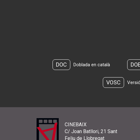
DOC
DO
Doblada en català
VOSC
Versió
CINEBAIX
C/ Joan Batllori, 21 Sant
Feliu de Llobregat