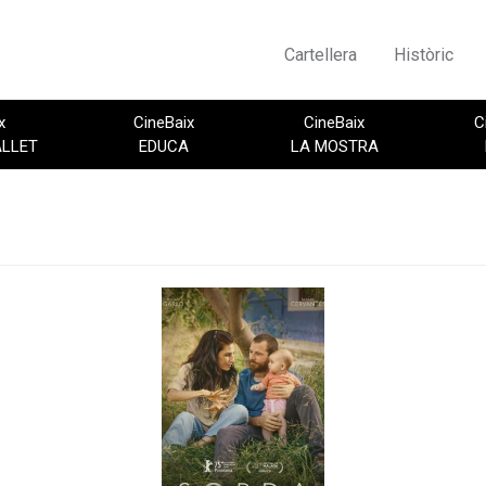
Cartellera
Històric
x
CineBaix
CineBaix
C
ALLET
EDUCA
LA MOSTRA