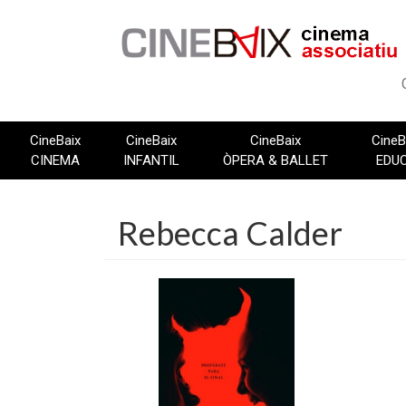
Vés
al
contingut
CineBaix
CineBaix
CineBaix
CineB
CINEMA
INFANTIL
ÒPERA & BALLET
EDU
Rebecca Calder