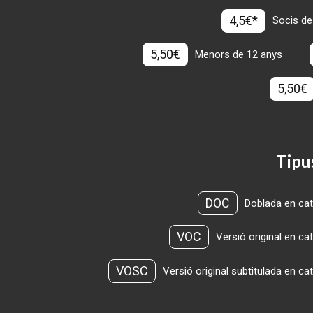
4,5€*
Socis de
5,50€
Menors de 12 anys
5,50€
Tipu
DOC
Doblada en cat
VOC
Versió original en ca
VOSC
Versió original subtitulada en ca