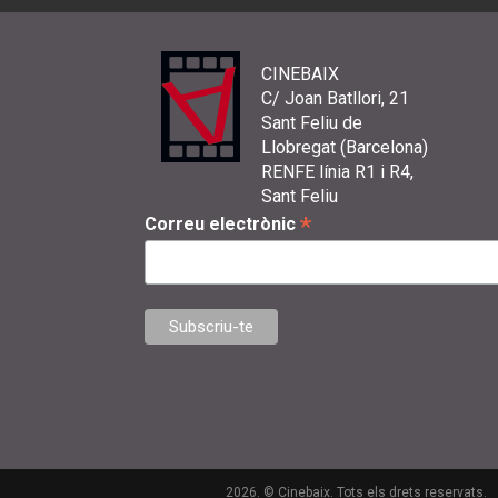
CINEBAIX
C/ Joan Batllori, 21
Sant Feliu de
Llobregat (Barcelona)
RENFE línia R1 i R4,
Sant Feliu
*
Correu electrònic
2026. © Cinebaix. Tots els drets reservats.