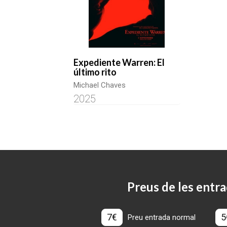
Expediente Warren: El
último rito
Michael Chaves
2025
Preus de les entra
7€
5
Preu entrada normal