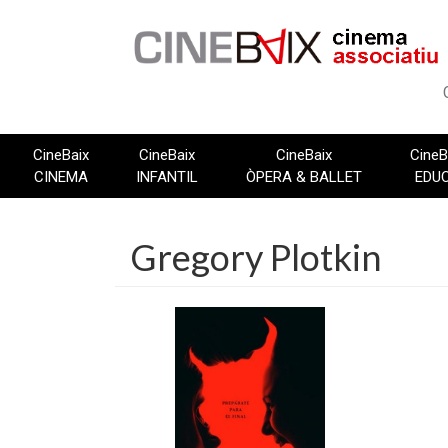
Vés
al
contingut
CineBaix
CineBaix
CineBaix
CineB
CINEMA
INFANTIL
ÒPERA & BALLET
EDU
Gregory Plotkin