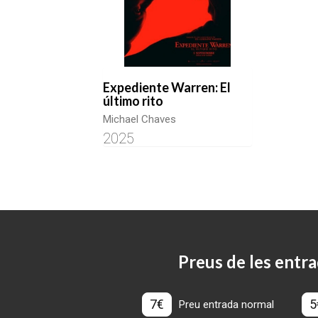
Expediente Warren: El
último rito
Michael Chaves
2025
Preus de les entra
7€
5
Preu entrada normal