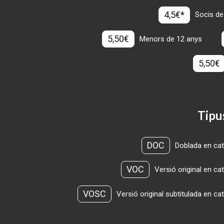
4,5€*
Socis de
5,50€
Menors de 12 anys
5,50€
Tipu
DOC
Doblada en cat
VOC
Versió original en ca
VOSC
Versió original subtitulada en ca