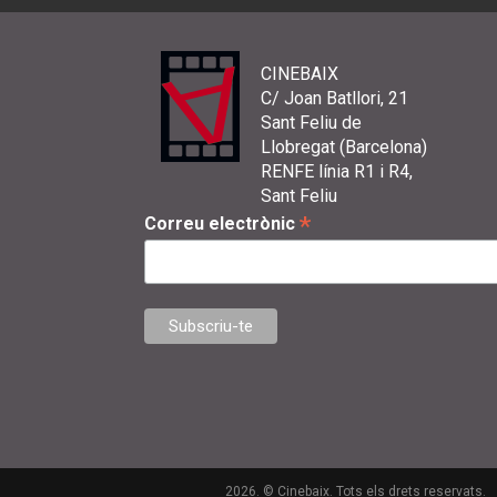
CINEBAIX
C/ Joan Batllori, 21
Sant Feliu de
Llobregat (Barcelona)
RENFE línia R1 i R4,
Sant Feliu
*
Correu electrònic
2026. © Cinebaix. Tots els drets reservats.