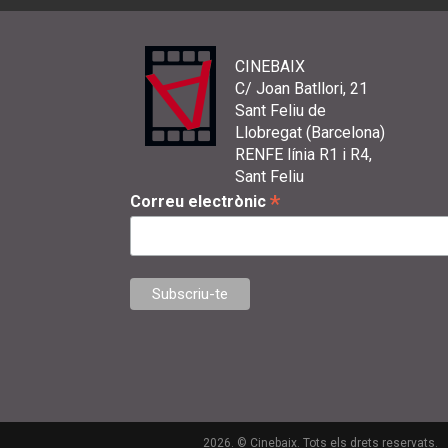
CINEBAIX
C/ Joan Batllori, 21
Sant Feliu de
Llobregat (Barcelona)
RENFE línia R1 i R4,
Sant Feliu
*
Correu electrònic
2026. © Cinebaix. Tots els drets reservats.