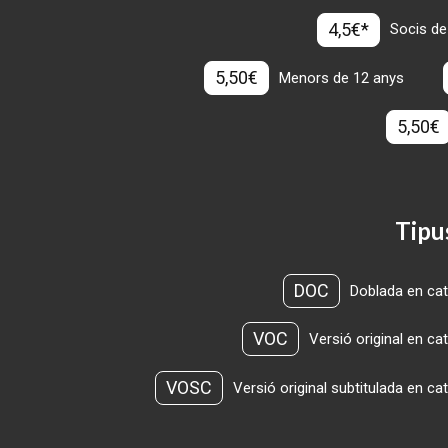
4,5€*
Socis de
5,50€
Menors de 12 anys
5,50€
Tipu
DOC
Doblada en cat
VOC
Versió original en ca
VOSC
Versió original subtitulada en ca