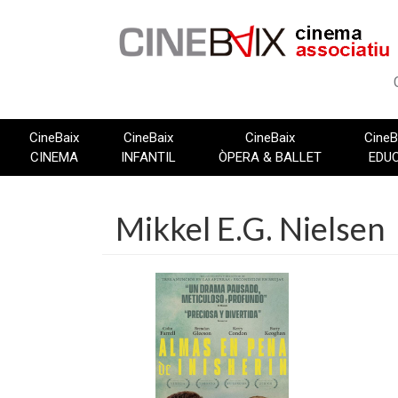
Vés
al
contingut
CineBaix
CineBaix
CineBaix
CineB
CINEMA
INFANTIL
ÒPERA & BALLET
EDU
Mikkel E.G. Nielsen