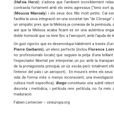
(
Hafsia Herzi
) s'adona que l'ambient increïblement rela
contrasta fortament amb els veïns agressius ("tens sort que 
(
Moussa Mansaly
) i els seus dos fills molt petits. Cal es
facilita la seva integració en una societat tan “de Còrsega”
un simpàtic pres que la Melissa ja coneixia de la península, 
així que la Melissa acaba ficant-se en una autèntica engan
doble homicidi que va tenir lloc a l'aeroport, amb l'ajuda de 
Un guió rigorós que es desenvolupa hàbilment a través d'un 
Pierre Garbarini
), un elenc perfecte (inclou
Florence Loire
no professionals locals) que segueix la petja d'una brillan
l'espectador llibertat per interpretar, un joc amb la transp
de la protagonista principal, un ús escàs però totalment efi
l'interior del país i un aeroport)… En moure's entre els s
vida de forma més o menys inconscient, una investigació 
cultura molt específica),
Borgo
constitueix una subtil relec
discreta i metòdica, i pel·lícula rere pel·lícula, no fa 
maduració.
Fabien Lemercier – cineuropa.org