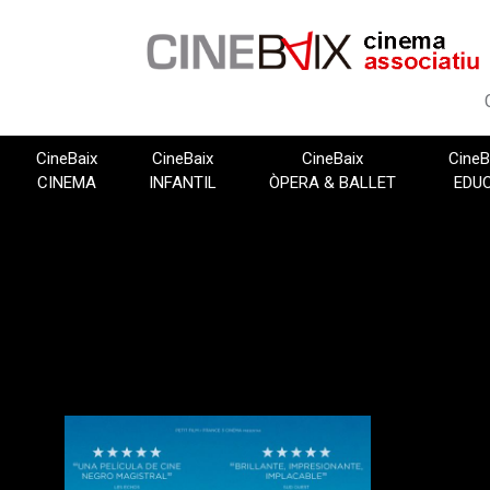
Vés
al
contingut
CineBaix
CineBaix
CineBaix
CineB
CINEMA
INFANTIL
ÒPERA & BALLET
EDU