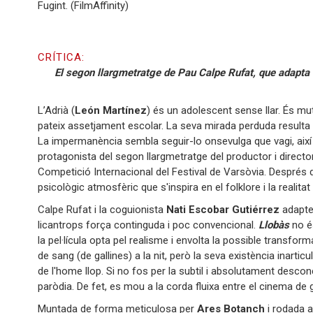
Fugint. (FilmAffinity)
CRÍTICA:
El segon llargmetratge de Pau Calpe Rufat, que adapta un
L’Adrià (
León Martínez
) és un adolescent sense llar. És mu
pateix assetjament escolar. La seva mirada perduda resulta i
La impermanència sembla seguir-lo onsevulga que vagi, així 
protagonista del segon llargmetratge del productor i direct
Competició Internacional del Festival de Varsòvia. Després 
psicològic atmosfèric que s'inspira en el folklore i la realita
Calpe Rufat i la coguionista
Nati Escobar Gutiérrez
adapten
licantrops força continguda i poc convencional.
Llobàs
no és
la pel·lícula opta pel realisme i envolta la possible transfor
de sang (de gallines) a la nit, però la seva existència inartic
de l'home llop. Si no fos per la subtil i absolutament desconc
paròdia. De fet, es mou a la corda fluixa entre el cinema de
Muntada de forma meticulosa per
Ares Botanch
i rodada a