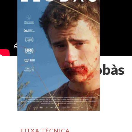
Llobàs
FITXA TÈCNICA