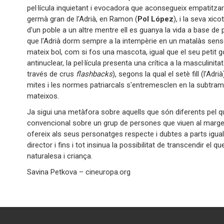
pel·lícula inquietant i evocadora que aconsegueix empatitzar a
germà gran de l'Adrià, en Ramon (
Pol López
), i la seva xic
d'un poble a un altre mentre ell es guanya la vida a base de pe
que l'Adrià dorm sempre a la intempèrie en un matalàs sense
mateix bol, com si fos una mascota, igual que el seu petit g
antinuclear, la pel·lícula presenta una crítica a la masculini
través de crus
flashbacks
), segons la qual el setè fill (l’Ad
mites i les normes patriarcals s'entremesclen en la subtrama 
mateixos.
Ja sigui una metàfora sobre aquells que són diferents pel q
convencional sobre un grup de persones que viuen al marge d
ofereix als seus personatges respecte i dubtes a parts igua
director i fins i tot insinua la possibilitat de transcendir e
naturalesa i criança.
Savina Petkova – cineuropa.org