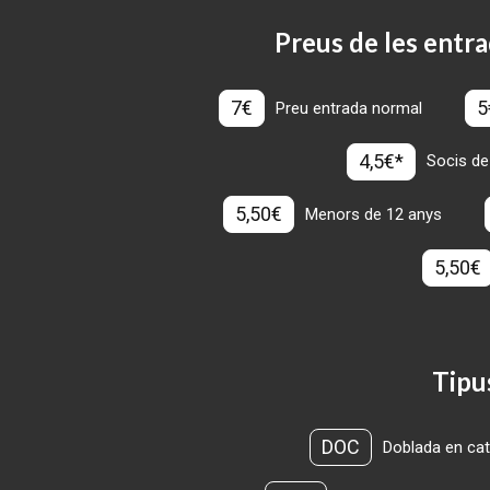
Preus de les entra
7€
5
Preu entrada normal
4,5€*
Socis de
5,50€
Menors de 12 anys
5,50€
Tipu
DOC
Doblada en cat