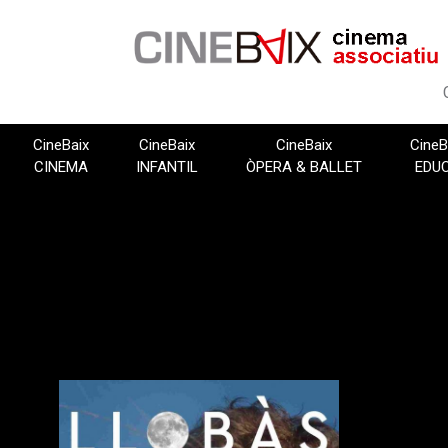
Vés
al
contingut
CineBaix
CineBaix
CineBaix
CineB
CINEMA
INFANTIL
ÒPERA & BALLET
EDU