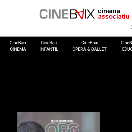
Vés
al
contingut
CineBaix
CineBaix
CineBaix
CineB
CINEMA
INFANTIL
ÒPERA & BALLET
EDU