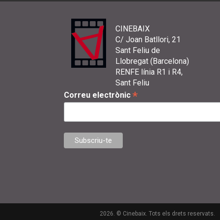
CINEBAIX
C/ Joan Batllori, 21
Sant Feliu de
Llobregat (Barcelona)
RENFE línia R1 i R4,
Sant Feliu
*
Correu electrònic
2026. © Cinebaix. Tots els drets reservats.