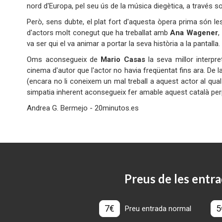
nord d'Europa, pel seu ús de la música diegètica, a través 
Però, sens dubte, el plat fort d'aquesta òpera prima són le
d'actors molt conegut que ha treballat amb
Ana Wagener
,
va ser qui el va animar a portar la seva història a la pantalla.
Oms aconsegueix de
Mario Casas
la seva millor interpr
cinema d'autor que l'actor no havia freqüentat fins ara. De l
(encara no li coneixem un mal treball a aquest actor al qu
simpatia inherent aconsegueix fer amable aquest català per
Andrea G. Bermejo - 20minutos.es
Preus de les entra
7€
5
Preu entrada normal