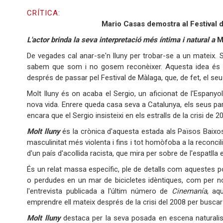
CRÍTICA:
Mario Casas demostra al Festival 
L'actor brinda la seva interpretació més íntima i natural a
M
De vegades cal anar-se'n lluny per trobar-se a un mateix.
sabem que som i no gosem reconèixer. Aquesta idea és t
després de passar pel Festival de Màlaga, que, de fet, el seu
Molt lluny és on acaba el Sergio, un aficionat de l'Espanyol
nova vida. Enrere queda casa seva a Catalunya, els seus pare
encara que el Sergio insisteixi en els estralls de la crisi de 2
Molt lluny
és la crònica d'aquesta estada als Països Baixos,
masculinitat més violenta i fins i tot homòfoba a la reconci
d'un país d'acollida racista, que mira per sobre de l'espatl
És un relat massa específic, ple de detalls com aquestes p
o perdudes en un mar de bicicletes idèntiques, com per no 
l'entrevista publicada a l'últim número de
Cinemanía
, aq
emprendre ell mateix després de la crisi del 2008 per buscar
Molt lluny
destaca per la seva posada en escena naturalist