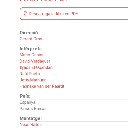
Descarrega la fitxa en PDF
Direcció:
Gerard Oms
Intèrprets:
Mario Casas
David Verdaguer
Ilyass El Ouahdani
Raúl Prieto
Jetty Mathurin
Hanneke van der Paardt
País:
Espanya
Països Baixos
Muntatge:
Neus Ballús