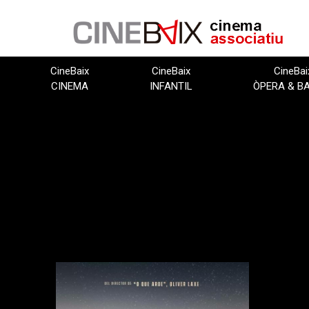
Vés
al
contingut
CineBaix
CineBaix
CineBai
CINEMA
INFANTIL
ÒPERA & B