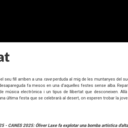
at
:
l seu fill arriben a una
rave
perduda al mig de les muntanyes del sud 
esapareguda fa mesos en una d'aquelles festes sense alba. Reparte
de música electrònica i un tipus de llibertat que desconeixen. All
una última festa que se celebrarà al desert, on esperen trobar la jo
:
 - CANES 2025: Óliver Laxe fa explotar una bomba artística d'alta