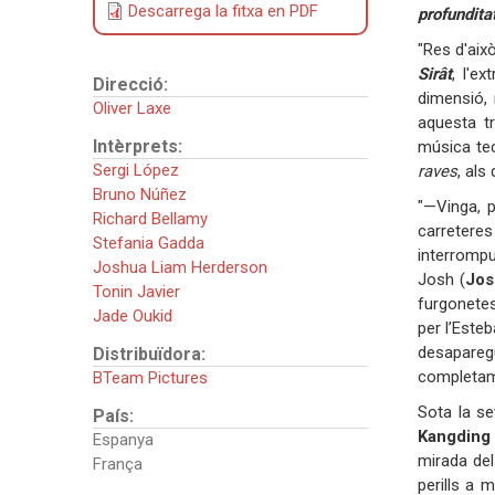
Descarrega la fitxa en PDF
profunditat
"Res d'aix
Sirât
, l'e
Direcció:
dimensió, 
Oliver Laxe
aquesta tr
Intèrprets:
música tec
Sergi López
raves
, als
Bruno Núñez
"—Vinga, p
Richard Bellamy
carreter
Stefania Gadda
interrompu
Joshua Liam Herderson
Josh (
Jos
Tonin Javier
furgonetes
Jade Oukid
per l’Esteb
desapareg
Distribuïdora:
completam
BTeam Pictures
Sota la s
País:
Kangding
Espanya
mirada del
França
perills a 