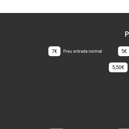
P
7€
5€
Preu entrada normal
5,50€