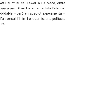
int
i el ritual del Tawaf a La Meca, entre
que arde
), Oliver Laxe capta tota l'atenció
inoblidable —però en absolut experimental—
 l’universal, l’íntim i el còsmic; una pel·lícula
ura.