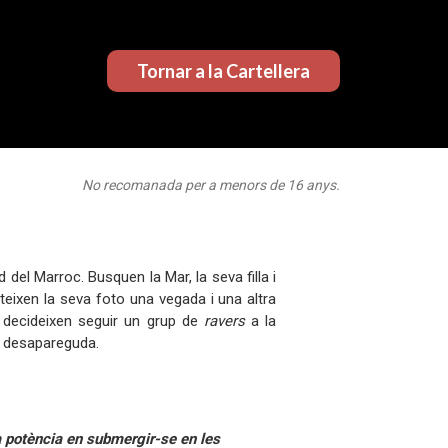
Tornar a la Cartellera
No recomanada per a menors de 16 anys.
del Marroc. Busquen la Mar, la seva filla i
ixen la seva foto una vegada i una altra
à decideixen seguir un grup de
ravers
a la
ve desapareguda.
 potència en submergir-se en les