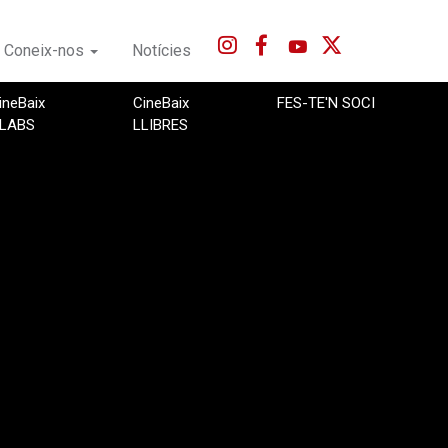
Coneix-nos
Notícies
ineBaix
CineBaix
FES-TE'N SOCI
LABS
LLIBRES