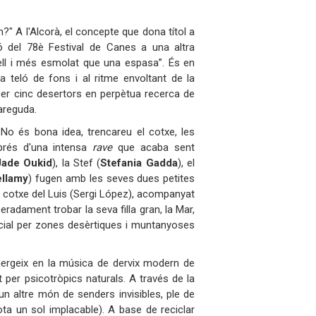
?" A l'Alcorà, el concepte que dona títol a
ció del 78è Festival de Canes a una altra
ell i més esmolat que una espasa”. És en
a teló de fons i al ritme envoltant de la
er cinc desertors en perpètua recerca de
pareguda.
No és bona idea, trencareu el cotxe, les
rés d'una intensa
rave
que acaba sent
Jade Oukid
), la Stef (
Stefania Gadda
), el
ellamy
) fugen amb les seves dues petites
el cotxe del Luis (Sergi López), acompanyat
eradament trobar la seva filla gran, la Mar,
ial per zones desèrtiques i muntanyoses
ergeix en la música de dervix modern de
t per psicotròpics naturals. A través de la
 un altre món de senders invisibles, ple de
a un sol implacable). A base de reciclar