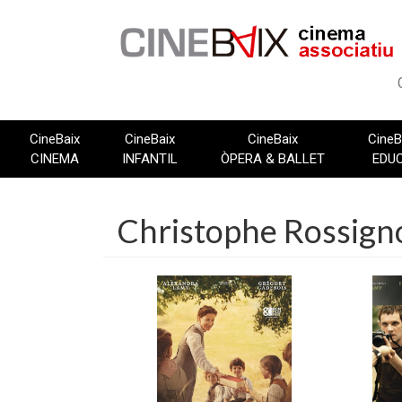
Vés
al
contingut
CineBaix
CineBaix
CineBaix
CineB
CINEMA
INFANTIL
ÒPERA & BALLET
EDU
Christophe Rossign