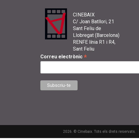
CINEBAIX
C/ Joan Batllori, 21
Sant Feliu de
Llobregat (Barcelona)
RENFE línia R1 i R4,
Sant Feliu
*
Correu electrònic
2026. © Cinebaix. Tots els drets reservats.