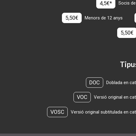
4,5€*
Socis de
5,50€
Menors de 12 anys
5,50€
Tipu
DOC
Doblada en cat
VOC
Versió original en ca
VOSC
Versió original subtitulada en ca