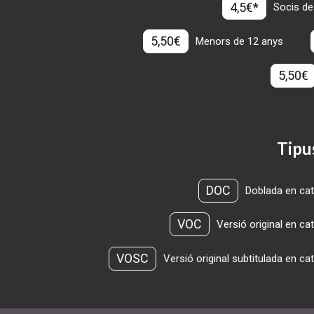
4,5€*
Socis de
5,50€
Menors de 12 anys
5,50€
Tipu
DOC
Doblada en cat
VOC
Versió original en ca
VOSC
Versió original subtitulada en ca