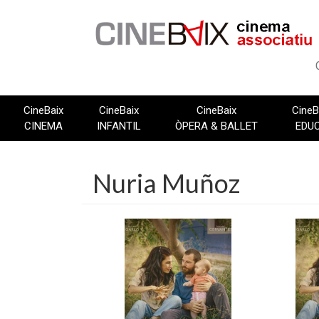
Vés
al
contingut
CineBaix
CineBaix
CineBaix
CineB
CINEMA
INFANTIL
ÒPERA & BALLET
EDU
Nuria Muñoz