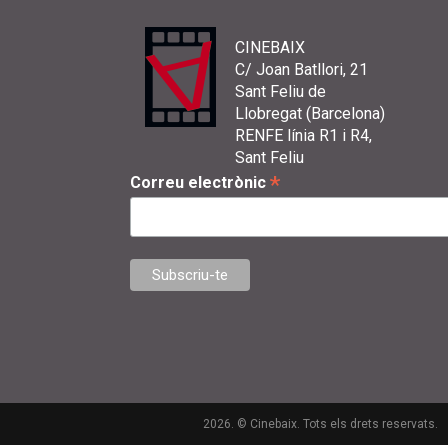
CINEBAIX
C/ Joan Batllori, 21
Sant Feliu de
Llobregat (Barcelona)
RENFE línia R1 i R4,
Sant Feliu
*
Correu electrònic
2026. © Cinebaix. Tots els drets reservats.