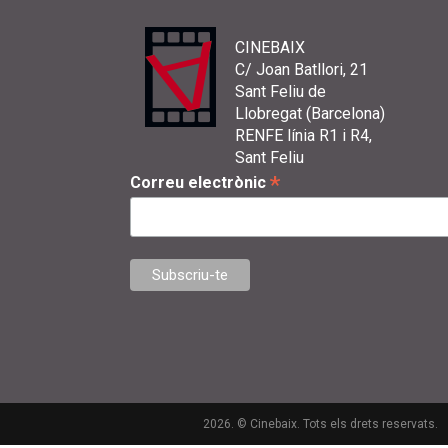
CINEBAIX
C/ Joan Batllori, 21
Sant Feliu de
Llobregat (Barcelona)
RENFE línia R1 i R4,
Sant Feliu
*
Correu electrònic
2026. © Cinebaix. Tots els drets reservats.