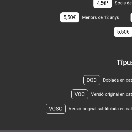
4,5€*
Socis de
5,50€
Menors de 12 anys
5,50€
Tipu
DOC
Doblada en cat
VOC
Versió original en ca
VOSC
Versió original subtitulada en ca