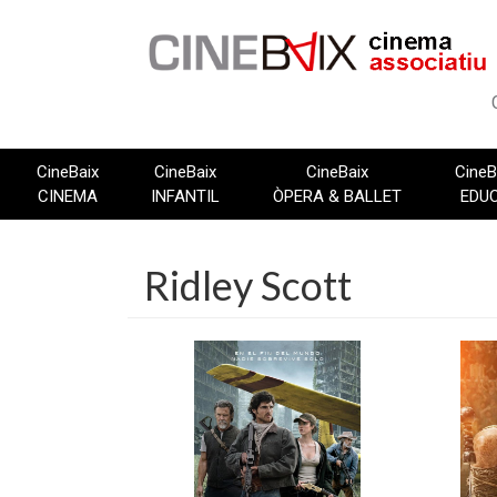
Vés
al
contingut
CineBaix
CineBaix
CineBaix
CineB
CINEMA
INFANTIL
ÒPERA & BALLET
EDU
Ridley Scott