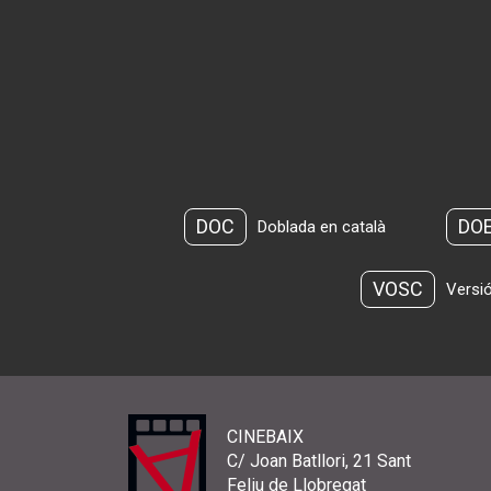
DOC
DO
Doblada en català
VOSC
Versió
CINEBAIX
C/ Joan Batllori, 21 Sant
Feliu de Llobregat