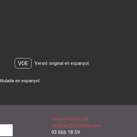
VOE
Versió original en espanyol
titulada en espanyol
www.cinebaix.cat
cinebaix@cinebaix.com
93 666 18 59