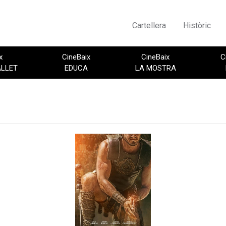
Cartellera
Històric
x
CineBaix
CineBaix
C
ALLET
EDUCA
LA MOSTRA