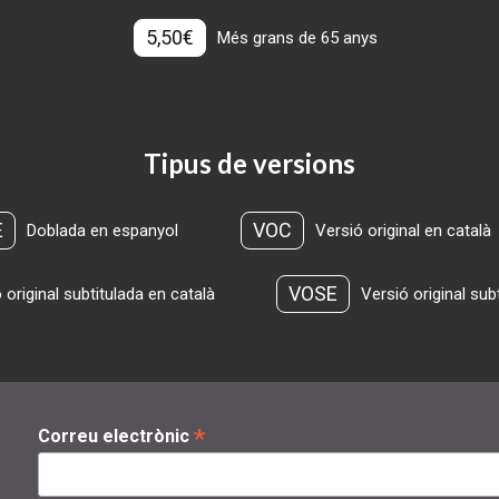
5,50€
Més grans de 65 anys
Tipus de versions
E
VOC
Doblada en espanyol
Versió original en català
VOSE
 original subtitulada en català
Versió original sub
*
Correu electrònic