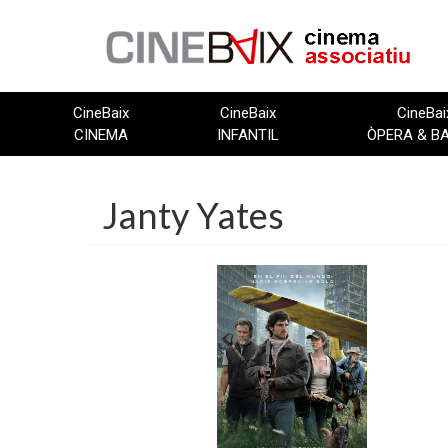
Vés
al
contingut
CineBaix
CineBaix
CineBai
CINEMA
INFANTIL
ÒPERA & B
Janty Yates