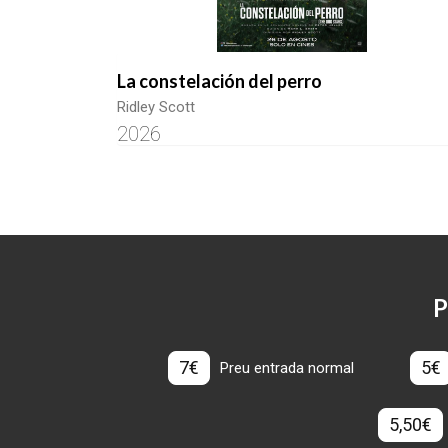
La constelación del perro
Ridley Scott
2026
P
7€
5€
Preu entrada normal
5,50€