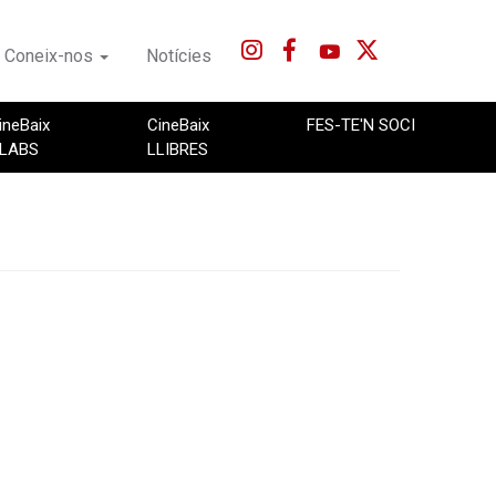
Coneix-nos
Notícies
ineBaix
CineBaix
FES-TE'N SOCI
LABS
LLIBRES