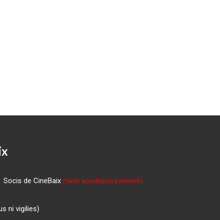
ix
Socis de CineBaix
(*amb acreditació pertinent)
 ni vigilies)