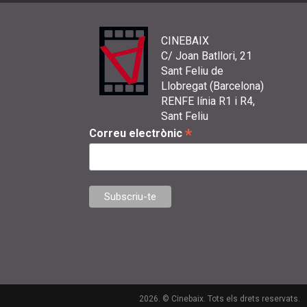
CINEBAIX
C/ Joan Batllori, 21
Sant Feliu de
Llobregat (Barcelona)
RENFE línia R1 i R4,
Sant Feliu
*
Correu electrònic
2026. © Cinebaix. Tots els drets reservats.