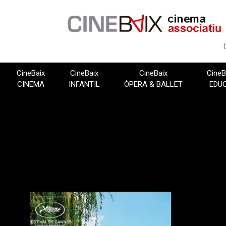
Vés
al
contingut
CineBaix
CineBaix
CineBaix
CineB
CINEMA
INFANTIL
ÒPERA & BALLET
EDU