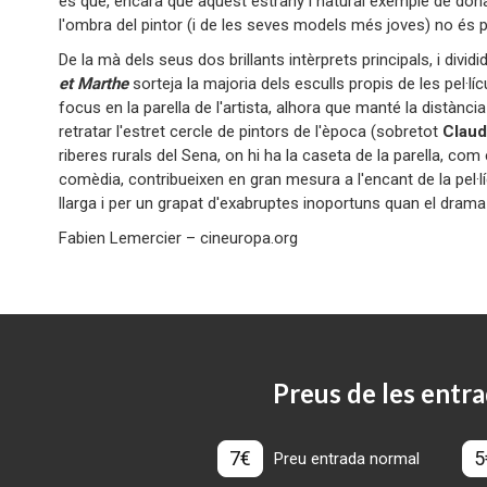
és que, encara que aquest estrany i natural exemple de dona 
l'ombra del pintor (i de les seves models més joves) no és
De la mà dels seus dos brillants intèrprets principals, i divid
et Marthe
sorteja la majoria dels esculls propis de les pel·lí
focus en la parella de l'artista, alhora que manté la distànc
retratar l'estret cercle de pintors de l'època (sobretot
Clau
riberes rurals del Sena, on hi ha la caseta de la parella, com 
comèdia, contribueixen en gran mesura a l'encant de la pel·
llarga i per un grapat d'exabruptes inoportuns quan el dra
Fabien Lemercier – cineuropa.org
Preus de les entra
7€
5
Preu entrada normal