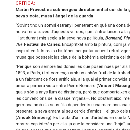
CRÍTICA:
Martin Provost es submergeix directament al cor de la gr
seva xicota, musa i àngel de la guarda
"Sovint tinc un somni estrany i penetrant en què una dona
ho va fer a través d'aquests versos, que s'introdueixen a la pe
i l'art durant mig segle a la seva nova pel·lícula,
Bonnard, Pie
76è
Festival de Canes
. Encapritxat amb la pintura, com j
inspirat en fets reals i històrics per pintar aquest retrat vig
musa que posseeix les claus de la bohèmia existència del d
"Per què són sempre les dones les que posen nues per als
1893, a París, i tot comença amb un esbós fruit de la trobad
a un fabricant de flors artificials, a la qual el primer convida
amor a primera vista entre Pierre Bonnard (
Vincent Macai
quals són a anys llum de distància, però que comparteixen el m
les convencions de la classe mitjana—. No obstant això, ment
germana amb els seus fills dependents i una mare anciana que 
presenta la seva amant al seu cercle d’amics —el grup dels 
(
Anouk Grinberg
). Es tracta d'un món d'artistes en què la 
mostra cap interès per ella, ja que la considera una "boja", un