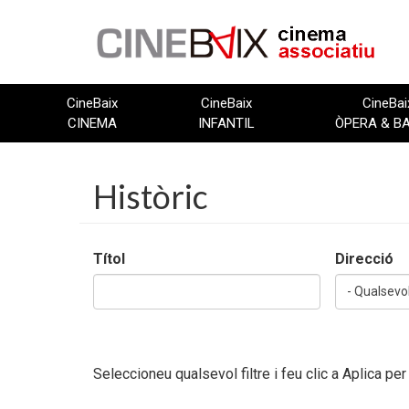
Vés
al
contingut
CineBaix
CineBaix
CineBai
CINEMA
INFANTIL
ÒPERA & B
Històric
Títol
Direcció
- Qualsevol
Seleccioneu qualsevol filtre i feu clic a Aplica per