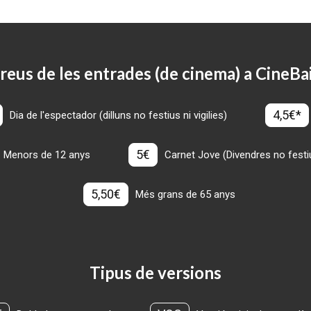
reus de les entrades (de cinema) a CineBa
4,5€*
Dia de l'espectador (dilluns no festius ni vigilies)
5€
Menors de 12 anys
Carnet Jove (Divendres no festius
5,50€
Més grans de 65 anys
Tipus de versions