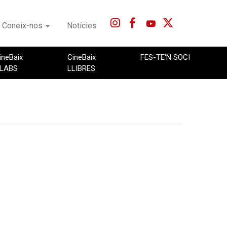
Coneix-nos
Notícies
ineBaix
CineBaix
FES-TE'N SOCI
LABS
LLIBRES