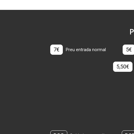
P
7€
5€
Preu entrada normal
5,50€