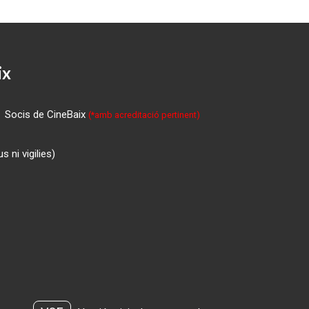
ix
Socis de CineBaix
(*amb acreditació pertinent)
 ni vigilies)