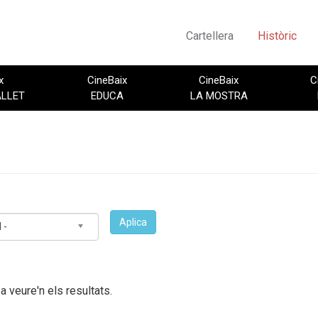
Cartellera
Històric
x
CineBaix
CineBaix
C
ALLET
EDUCA
LA MOSTRA
Aplica
 -
 a veure'n els resultats.