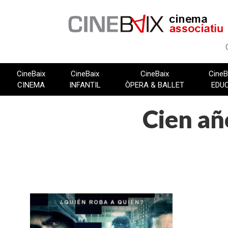
Vés
al
contingut
CineBaix
CineBaix
CineBaix
CineB
CINEMA
INFANTIL
ÒPERA & BALLET
EDU
Cien añ
FITXA TÈCNICA