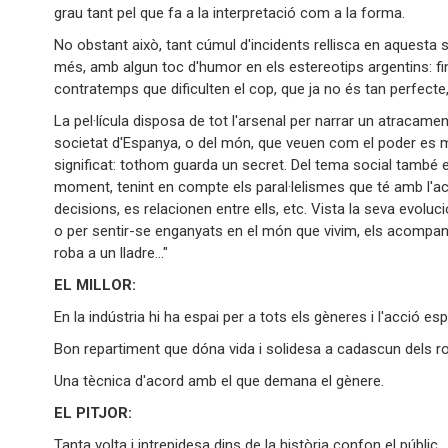
grau tant pel que fa a la interpretació com a la forma.
No obstant això, tant cúmul d'incidents rellisca en aquesta s
més, amb algun toc d'humor en els estereotips argentins: fins
contratemps que dificulten el cop, que ja no és tan perfecte
La pel·lícula disposa de tot l'arsenal per narrar un atracame
societat d'Espanya, o del món, que veuen com el poder es m
significat: tothom guarda un secret. Del tema social també e
moment, tenint en compte els paral·lelismes que té amb l'ac
decisions, es relacionen entre ells, etc. Vista la seva evoluc
o per sentir-se enganyats en el món que vivim, els acompa
roba a un lladre..."
EL MILLOR:
En la indústria hi ha espai per a tots els gèneres i l'acció 
Bon repartiment que dóna vida i solidesa a cadascun dels ro
Una tècnica d'acord amb el que demana el gènere.
EL PITJOR:
Tanta volta i intrepidesa dins de la història confon el públic.