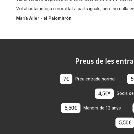
Vol abastar intriga i moralitat a parts iguals, però no colla en 
María Aller - el Palomitrón
Preus de les entra
7€
5
Preu entrada normal
4,5€*
Socis de
5,50€
Menors de 12 anys
5,50€