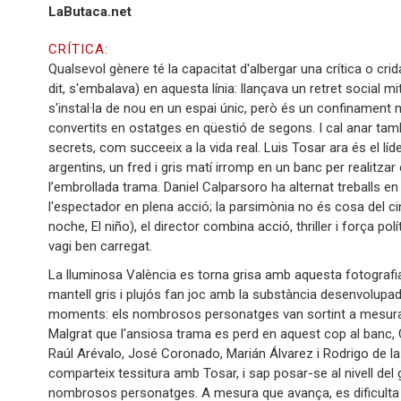
LaButaca.net
CRÍTICA:
Qualsevol gènere té la capacitat d'albergar una crítica o crid
dit, s'embalava) en aquesta línia: llançava un retret social m
s'instal·la de nou en un espai únic, però és un confinament 
convertits en ostatges en qüestió de segons. I cal anar 
secrets, com succeeix a la vida real. Luis Tosar ara és el l
argentins, un fred i gris matí irromp en un banc per realitzar
l’embrollada trama. Daniel Calparsoro ha alternat treballs e
l'espectador en plena acció; la parsimònia no és cosa del c
noche, El niño), el director combina acció, thriller i força pol
vagi ben carregat.
La lluminosa València es torna grisa amb aquesta fotografia
mantell gris i plujós fan joc amb la substància desenvolup
moments: els nombrosos personatges van sortint a mesura q
Malgrat que l'ansiosa trama es perd en aquest cop al banc, C
Raúl Arévalo, José Coronado, Marián Álvarez i Rodrigo de la
comparteix tessitura amb Tosar, i sap posar-se al nivell de
nombrosos personatges. A mesura que avança, es dificulta co