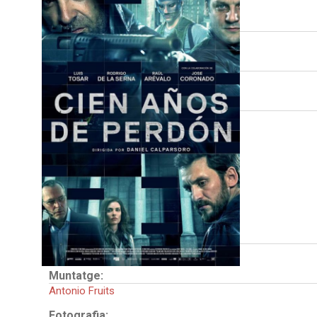
Direcció:
Daniel Calparsoro
Guió:
Jorge Guerricaechevarría
Intèrprets:
Luis Tosar
Raúl Arévalo
Marian Álvarez
Nani Jiménez
Rodrigo de la Serna
José Coronado
Patricia Vico
País:
Espanya
Muntatge:
Antonio Fruits
Fotografia: