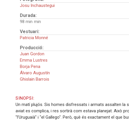
Josu Inchaustegui
Durada:
98 min
Vestuari:
Patricia Monné
Producció:
Juan Gordon
Emma Lustres
Borja Pena
Álvaro Augustín
Ghislain Barrois
SINOPSI:
Un matí plujós. Sis homes disfressats i armats assalten la se
aviat es complica, i res sortirà com estava planejat. Això p
"l’Uruguaià" i "el Gallego". Però, què és exactament el que 