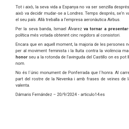
Tot i això, la seva vida a Espanya no va ser senzilla despr
això va decidir mudar-se a Londres. Temps després, se'n v
el seu país. Allà treballa a l'empresa aeronàutica Airbus.
Per la seva banda, Ismael Álvarez
va tornar a presentar
política més votada obtenint cinc regidors al consistori.
Encara que en aquell moment, la majoria de les persones no
per al moviment feminista i la lluita contra la violència ma
honor
seu a la rotonda de l'avinguda del Castillo on es pot ll
nom.
No és l´únic monument de Ponferrada que l´honra. Al carrer
part del rostre de la Nevenka i amb frases de veïnes de la 
valenta.
Dámaris Fernández – 20/9/2024 - articulo14.es