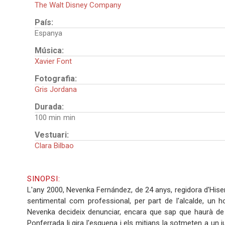
The Walt Disney Company
País:
Espanya
Música:
Xavier Font
Fotografia:
Gris Jordana
Durada:
100 min
Vestuari:
Clara Bilbao
SINOPSI:
L'any 2000, Nevenka Fernández, de 24 anys, regidora d'Hise
sentimental com professional, per part de l'alcalde, un h
Nevenka decideix denunciar, encara que sap que haurà de p
Ponferrada li gira l'esquena i els mitjans la sotmeten a un