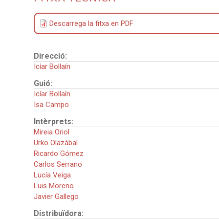
Descarrega la fitxa en PDF
Direcció:
Icíar Bollaín
Guió:
Icíar Bollaín
Isa Campo
Intèrprets:
Mireia Oriol
Urko Olazábal
Ricardo Gómez
Carlos Serrano
Lucía Veiga
Luis Moreno
Javier Gallego
Distribuïdora: