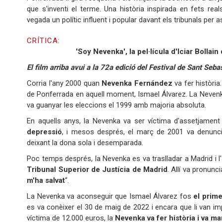
que s'inventi el terme. Una història inspirada en fets re
vegada un polític influent i popular davant els tribunals per a
CRÍTICA:
'Soy Nevenka', la pel·lícula d'Iciar Bollain
El film arriba avui a la 72a edició del Festival de Sant Seb
Corria l'any 2000 quan
Nevenka Fernández
va fer història
de Ponferrada en aquell moment, Ismael Álvarez. La Nevenka
va guanyar les eleccions el 1999 amb majoria absoluta.
En aquells anys, la Nevenka va ser víctima d'assetjament
depressió
, i mesos després, el març de 2001 va denunc
deixant la dona sola i desemparada.
Poc temps després, la Nevenka es va traslladar a Madrid i l
Tribunal Superior de Justícia de Madrid
. Allí va pronun
m'ha salvat
“.
La Nevenka va aconseguir que Ismael Álvarez fos
el prim
es va conèixer el 30 de maig de 2022 i encara que li van i
víctima de 12.000 euros, la
Nevenka va fer història i va m