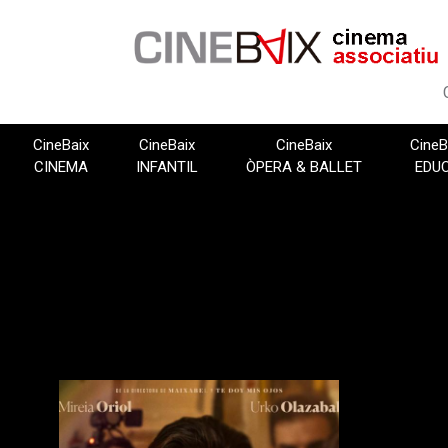
Vés
al
contingut
CineBaix
CineBaix
CineBaix
CineB
CINEMA
INFANTIL
ÒPERA & BALLET
EDU