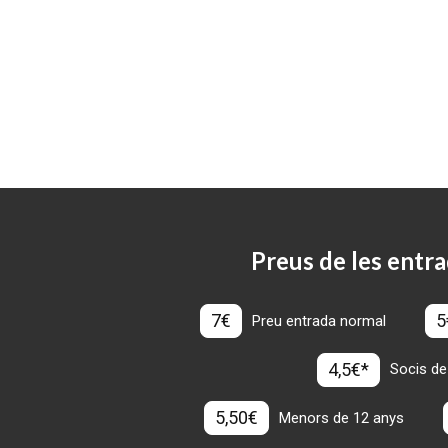
Preus de les entra
7€
5
Preu entrada normal
4,5€*
Socis de
5,50€
Menors de 12 anys