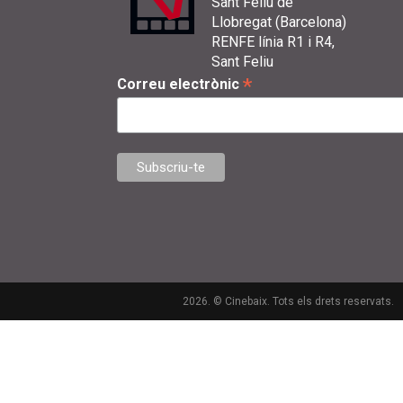
Sant Feliu de
Llobregat (Barcelona)
RENFE línia R1 i R4,
Sant Feliu
*
Correu electrònic
2026. © Cinebaix. Tots els drets reservats.