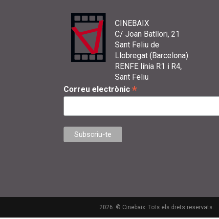
CINEBAIX
C/ Joan Batllori, 21
Sant Feliu de
Llobregat (Barcelona)
RENFE línia R1 i R4,
Sant Feliu
*
Correu electrònic
2026. © Cinebaix. Tots els drets reservats.