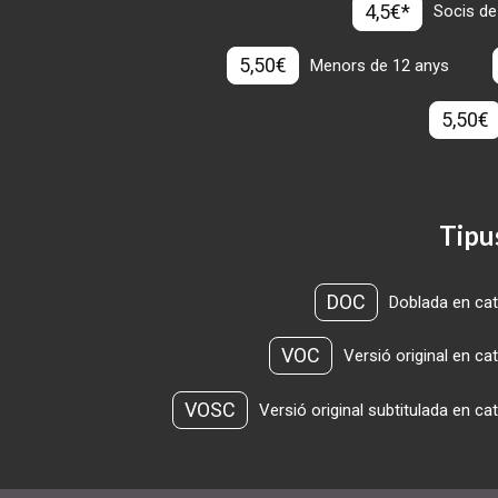
4,5€*
Socis de
5,50€
Menors de 12 anys
5,50€
Tipu
DOC
Doblada en cat
VOC
Versió original en ca
VOSC
Versió original subtitulada en ca