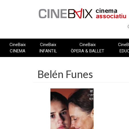
Vés
al
contingut
CineBaix
CineBaix
CineBaix
CineB
CINEMA
INFANTIL
ÒPERA & BALLET
EDU
Belén Funes