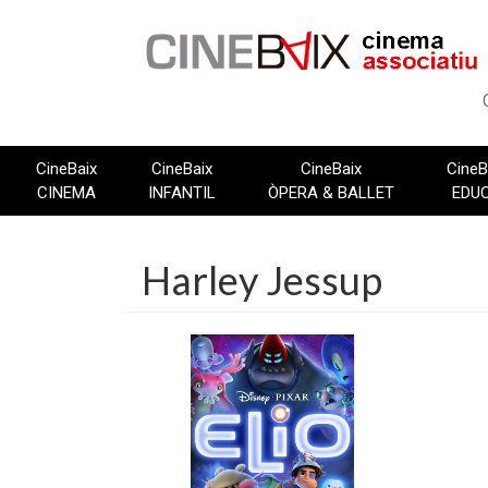
Vés
al
contingut
CineBaix
CineBaix
CineBaix
CineB
CINEMA
INFANTIL
ÒPERA & BALLET
EDU
Harley Jessup