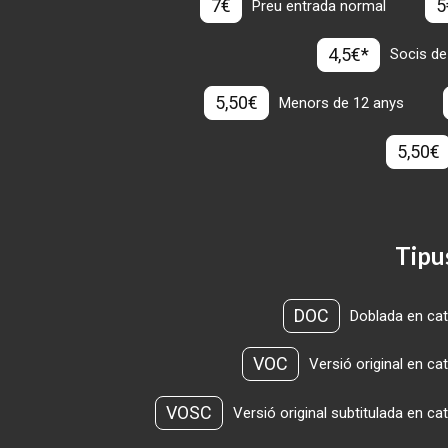
7€
5
Preu entrada normal
4,5€*
Socis de
5,50€
Menors de 12 anys
5,50€
Tipu
DOC
Doblada en cat
VOC
Versió original en ca
VOSC
Versió original subtitulada en ca