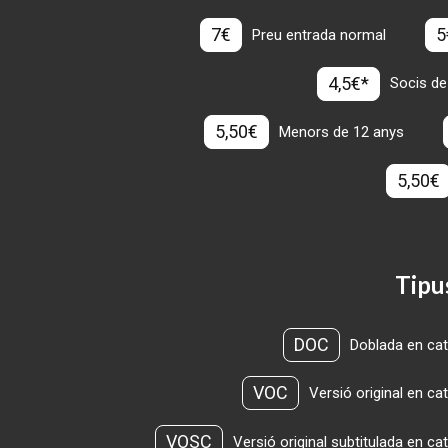
7€
5
Preu entrada normal
4,5€*
Socis de
5,50€
Menors de 12 anys
5,50€
Tipu
DOC
Doblada en cat
VOC
Versió original en ca
VOSC
Versió original subtitulada en ca