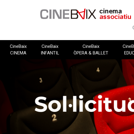
Vés
al
contingut
CineBaix
CineBaix
CineBaix
CineB
CINEMA
INFANTIL
ÒPERA & BALLET
EDU