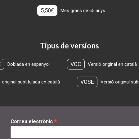
5,50€
Més grans de 65 anys
Tipus de versions
E
VOC
Doblada en espanyol
Versió original en català
VOSE
 original subtitulada en català
Versió original sub
*
Correu electrònic