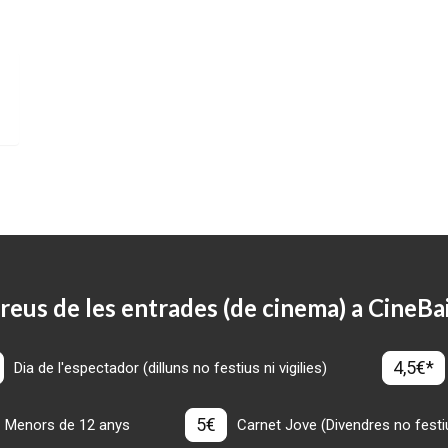
reus de les entrades (de cinema) a CineBa
4,5€*
Dia de l'espectador (dilluns no festius ni vigilies)
5€
Menors de 12 anys
Carnet Jove (Divendres no festius