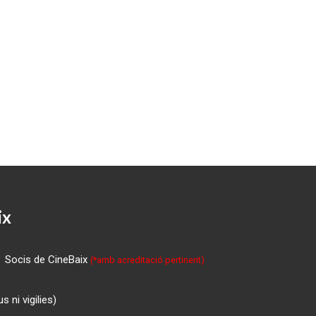
ix
Socis de CineBaix
(*amb acreditació pertinent)
 ni vigilies)