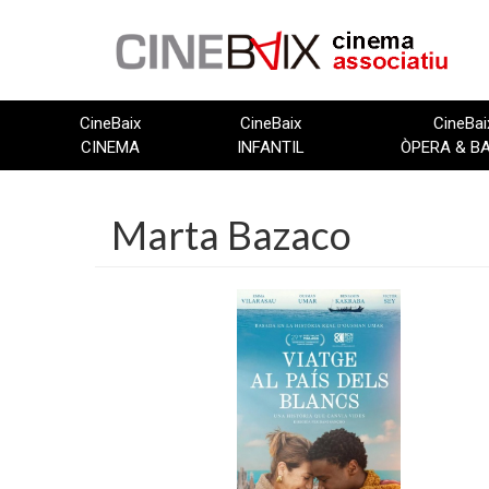
Vés
al
contingut
CineBaix
CineBaix
CineBai
CINEMA
INFANTIL
ÒPERA & B
Marta Bazaco