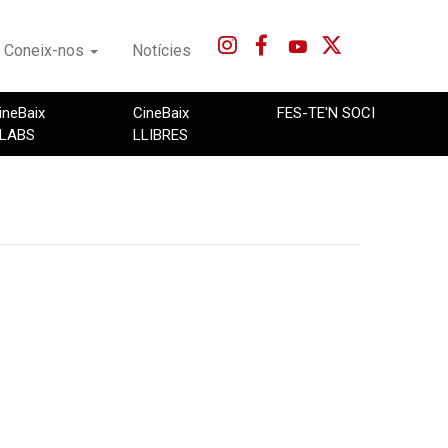
Coneix-nos
Notícies
ineBaix
CineBaix
FES-TE'N SOCI
LABS
LLIBRES