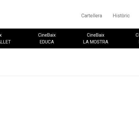
Cartellera
Històric
x
CineBaix
CineBaix
C
ALLET
EDUCA
LA MOSTRA