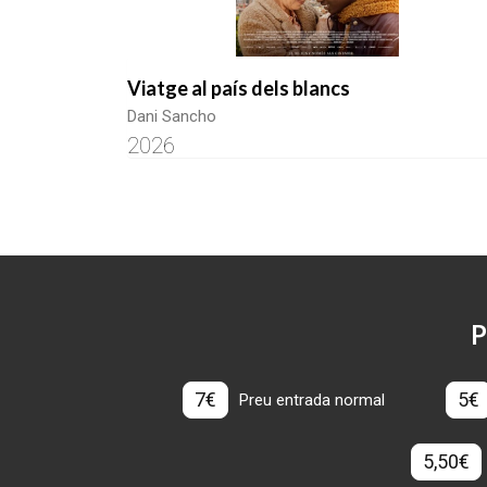
Viatge al país dels blancs
Dani Sancho
2026
P
7€
5€
Preu entrada normal
5,50€