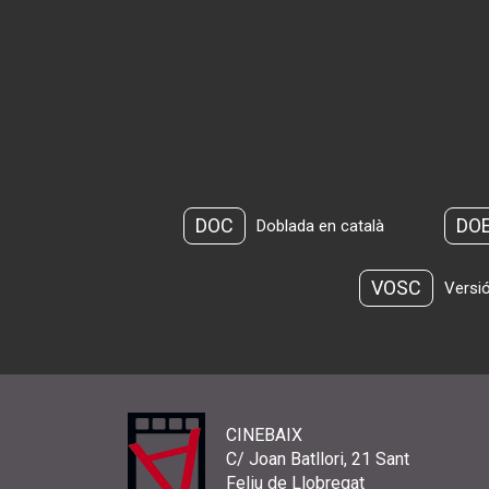
DOC
DO
Doblada en català
VOSC
Versió
CINEBAIX
C/ Joan Batllori, 21 Sant
Feliu de Llobregat