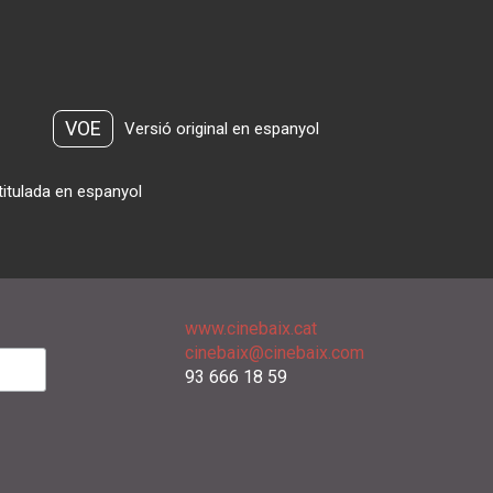
VOE
Versió original en espanyol
titulada en espanyol
www.cinebaix.cat
cinebaix@cinebaix.com
93 666 18 59