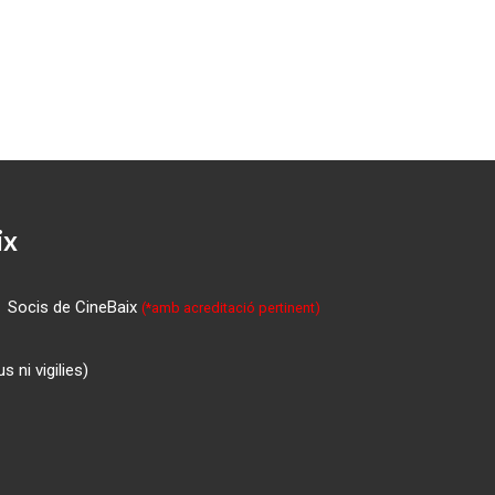
ix
Socis de CineBaix
(*amb acreditació pertinent)
 ni vigilies)