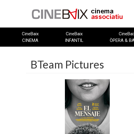
Vés
al
contingut
CineBaix
CineBaix
CineBai
CINEMA
INFANTIL
ÒPERA & B
BTeam Pictures