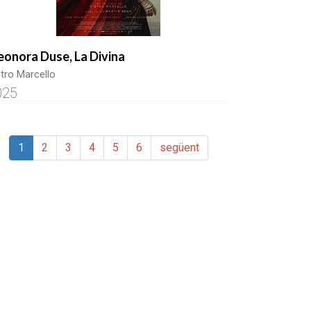
eonora Duse, La Divina
etro Marcello
025
1
2
3
4
5
6
següent