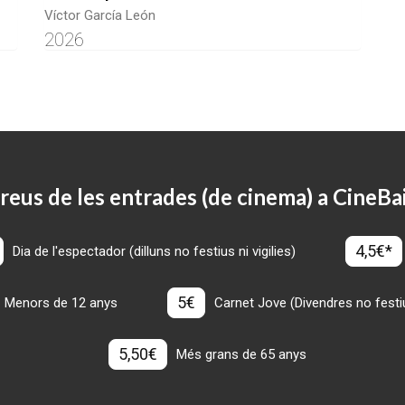
Víctor García León
2026
reus de les entrades (de cinema) a CineBa
4,5€*
Dia de l'espectador (dilluns no festius ni vigilies)
5€
Menors de 12 anys
Carnet Jove (Divendres no festius
5,50€
Més grans de 65 anys