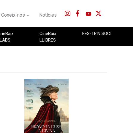
Coneix-nos
Notícies
ineBaix
CineBaix
FES-TE'N SOCI
LABS
LLIBRES