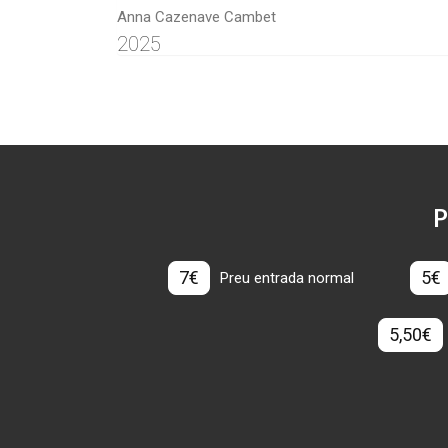
Anna Cazenave Cambet
2025
P
7€
5€
Preu entrada normal
5,50€