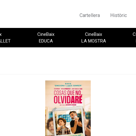
Cartellera
Històric
x
CineBaix
CineBaix
C
ALLET
EDUCA
LA MOSTRA