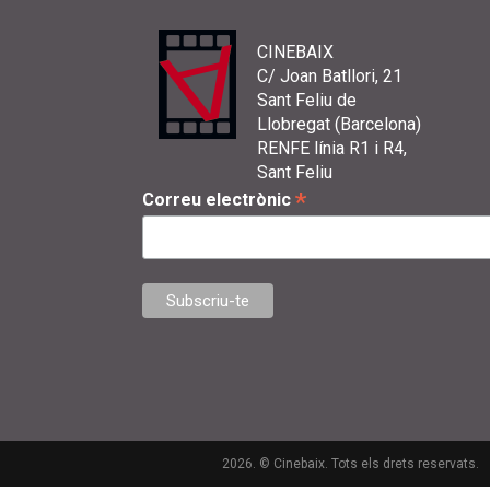
CINEBAIX
C/ Joan Batllori, 21
Sant Feliu de
Llobregat (Barcelona)
RENFE línia R1 i R4,
Sant Feliu
*
Correu electrònic
2026. © Cinebaix. Tots els drets reservats.