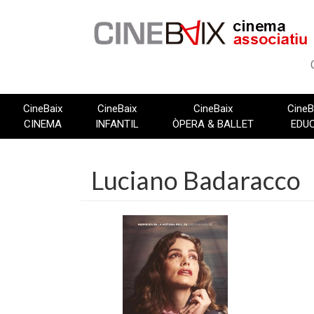
Vés
al
contingut
CineBaix
CineBaix
CineBaix
CineB
CINEMA
INFANTIL
ÒPERA & BALLET
EDU
Luciano Badaracco