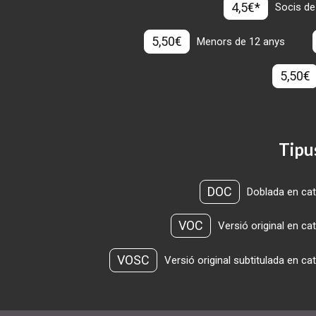
4,5€*
Socis de
5,50€
Menors de 12 anys
5,50€
Tipu
DOC
Doblada en cat
VOC
Versió original en ca
VOSC
Versió original subtitulada en ca