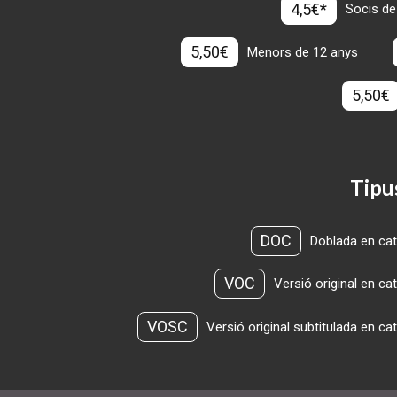
4,5€*
Socis de
5,50€
Menors de 12 anys
5,50€
Tipu
DOC
Doblada en cat
VOC
Versió original en ca
VOSC
Versió original subtitulada en ca