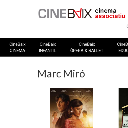
Vés
al
contingut
CineBaix
CineBaix
CineBaix
CineB
CINEMA
INFANTIL
ÒPERA & BALLET
EDU
Marc Miró