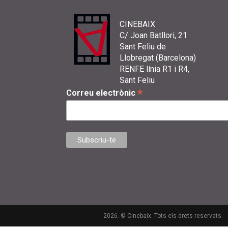
CINEBAIX
C/ Joan Batllori, 21
Sant Feliu de
Llobregat (Barcelona)
RENFE línia R1 i R4,
Sant Feliu
*
Correu electrònic
2026. © Cinebaix. Tots els drets reservats.