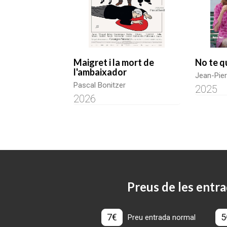
Maigret i la mort de
No te q
l'ambaixador
Jean-Pie
Pascal Bonitzer
2025
2026
Preus de les entra
7€
5
Preu entrada normal