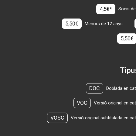
4,5€*
Socis de
5,50€
Menors de 12 anys
5,50€
Tipu
DOC
Doblada en cat
VOC
Versió original en ca
VOSC
Versió original subtitulada en ca