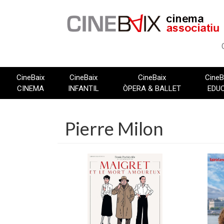
Vés
al
contingut
CineBaix
CineBaix
CineBaix
CineB
CINEMA
INFANTIL
ÒPERA & BALLET
EDU
Pierre Milon