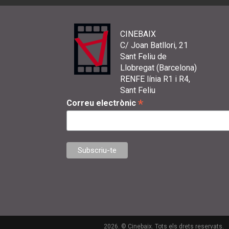
CINEBAIX
C/ Joan Batllori, 21
Sant Feliu de
Llobregat (Barcelona)
RENFE línia R1 i R4,
Sant Feliu
*
Correu electrònic
2026. © Cinebaix. Tots els drets reservats.