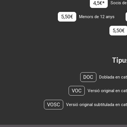
4,5€*
Socis de
5,50€
Menors de 12 anys
5,50€
Tipu
DOC
Doblada en cat
VOC
Versió original en ca
VOSC
Versió original subtitulada en ca