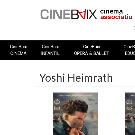
Vés
al
contingut
CineBaix
CineBaix
CineBaix
CineB
CINEMA
INFANTIL
ÒPERA & BALLET
EDU
Yoshi Heimrath