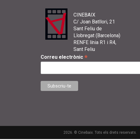
CINEBAIX
C/ Joan Batllori, 21
Sant Feliu de
Llobregat (Barcelona)
RENFE línia R1 i R4,
Sant Feliu
*
Correu electrònic
2026. © Cinebaix. Tots els drets reservats.