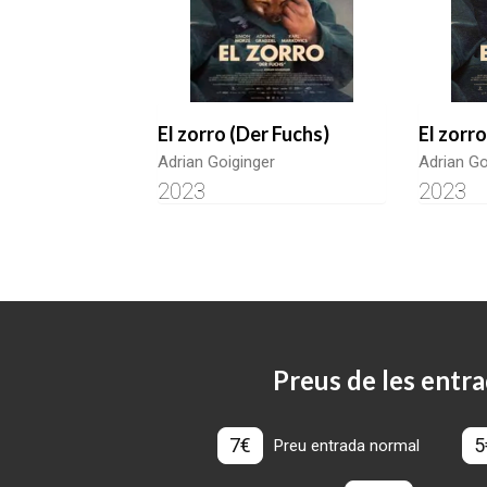
El zorro (Der Fuchs)
El zorr
Adrian Goiginger
Adrian Go
2023
2023
Preus de les entra
7€
5
Preu entrada normal