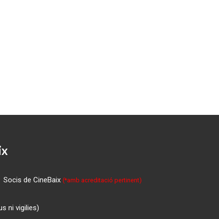
ix
Socis de CineBaix
(*amb acreditació pertinent)
 ni vigilies)