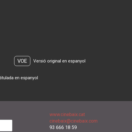
VOE
Versió original en espanyol
titulada en espanyol
www.cinebaix.cat
cinebaix@cinebaix.com
93 666 18 59