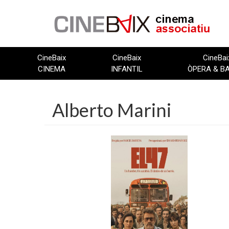
Vés
al
contingut
CineBaix
CineBaix
CineBai
CINEMA
INFANTIL
ÒPERA & B
Alberto Marini