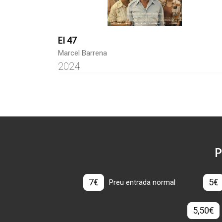
El 47
Marcel Barrena
2024
P
7€
5€
Preu entrada normal
5,50€