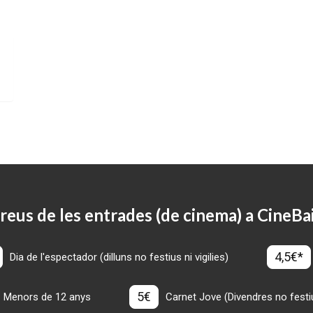
reus de les entrades (de cinema) a CineBa
4,5€*
Dia de l'espectador (dilluns no festius ni vigilies)
5€
Menors de 12 anys
Carnet Jove (Divendres no festius