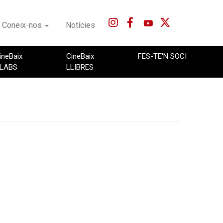
Coneix-nos
Notícies
ineBaix
CineBaix
FES-TE'N SOCI
LABS
LLIBRES