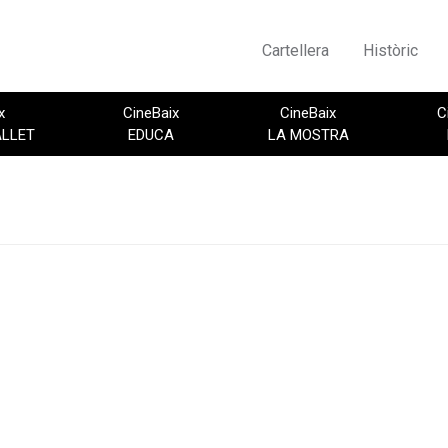
Cartellera
Històric
x
CineBaix
CineBaix
C
ALLET
EDUCA
LA MOSTRA