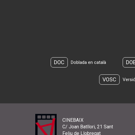
DOC
DO
Doblada en català
VOSC
Versió
CINEBAIX
C/ Joan Batllori, 21 Sant
Feliu de Llobregat