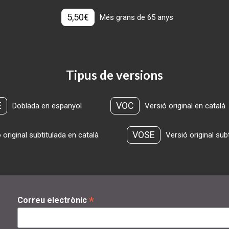
5,50€
Més grans de 65 anys
Tipus de versions
E
VOC
Doblada en espanyol
Versió original en català
VOSE
 original subtitulada en català
Versió original sub
*
Correu electrònic