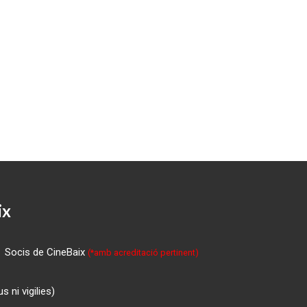
ix
Socis de CineBaix
(*amb acreditació pertinent)
 ni vigilies)