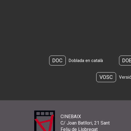
DOC
DO
Doblada en català
VOSC
Versió
CINEBAIX
C/ Joan Batllori, 21 Sant
Feliu de Llobregat