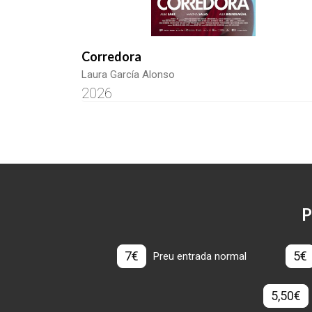
Corredora
Laura García Alonso
2026
P
7€
5€
Preu entrada normal
5,50€