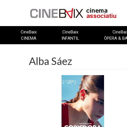
Vés
al
contingut
CineBaix
CineBaix
CineBai
CINEMA
INFANTIL
ÒPERA & B
Alba Sáez