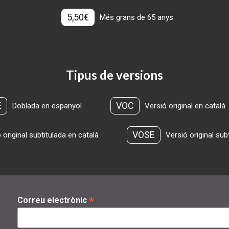
5,50€
Més grans de 65 anys
Tipus de versions
E
VOC
Doblada en espanyol
Versió original en català
VOSE
 original subtitulada en català
Versió original sub
*
Correu electrònic