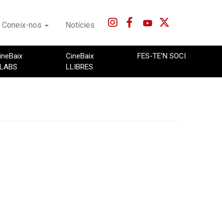
Coneix-nos
Notícies
ineBaix
CineBaix
FES-TE'N SOCI
LABS
LLIBRES