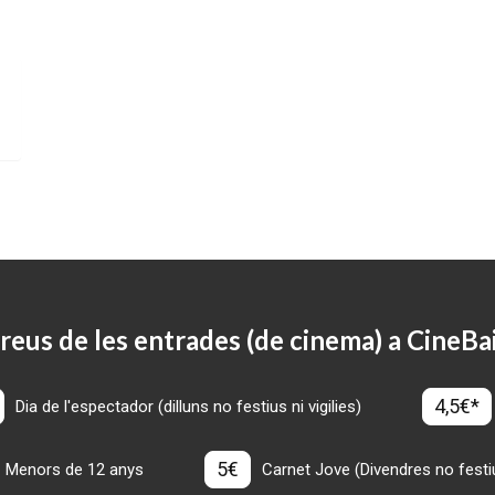
reus de les entrades (de cinema) a CineBa
4,5€*
Dia de l'espectador (dilluns no festius ni vigilies)
5€
Menors de 12 anys
Carnet Jove (Divendres no festius