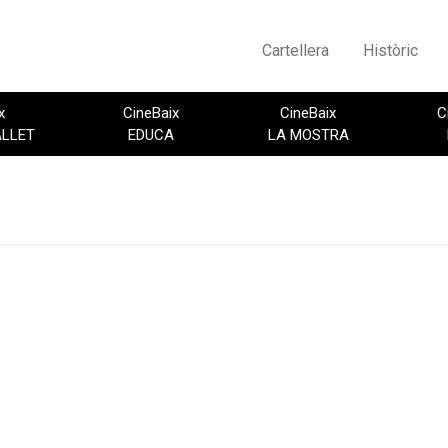
Cartellera
Històric
x
CineBaix
CineBaix
C
ALLET
EDUCA
LA MOSTRA