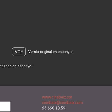
VOE
Versió original en espanyol
titulada en espanyol
www.cinebaix.cat
cinebaix@cinebaix.com
93 666 18 59