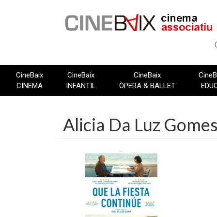
Vés
al
contingut
CineBaix
CineBaix
CineBaix
CineB
CINEMA
INFANTIL
ÒPERA & BALLET
EDU
Alicia Da Luz Gome