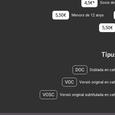
4,5€*
Socis de
5,50€
Menors de 12 anys
5,50€
Tipu
DOC
Doblada en cat
VOC
Versió original en ca
VOSC
Versió original subtitulada en ca