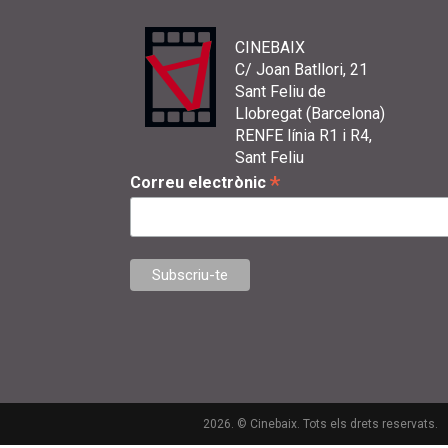
CINEBAIX
C/ Joan Batllori, 21
Sant Feliu de
Llobregat (Barcelona)
RENFE línia R1 i R4,
Sant Feliu
*
Correu electrònic
2026. © Cinebaix. Tots els drets reservats.