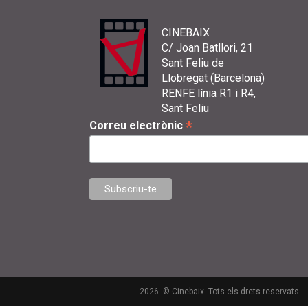
CINEBAIX
C/ Joan Batllori, 21
Sant Feliu de
Llobregat (Barcelona)
RENFE línia R1 i R4,
Sant Feliu
*
Correu electrònic
2026. © Cinebaix. Tots els drets reservats.