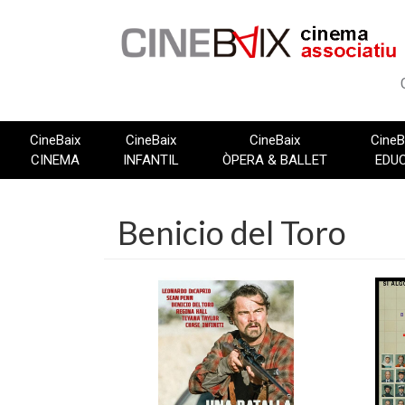
Vés
al
contingut
CineBaix
CineBaix
CineBaix
CineB
CINEMA
INFANTIL
ÒPERA & BALLET
EDU
Benicio del Toro