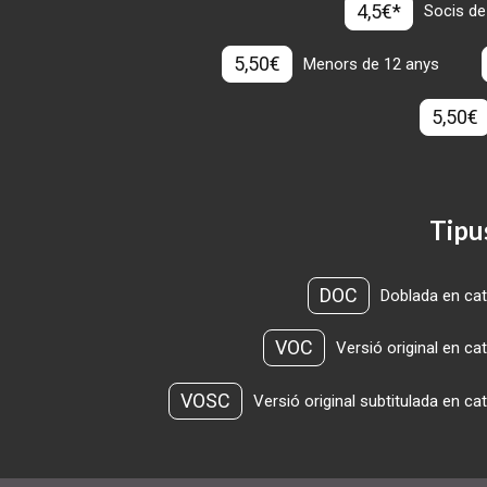
4,5€*
Socis de
5,50€
Menors de 12 anys
5,50€
Tipu
DOC
Doblada en cat
VOC
Versió original en ca
VOSC
Versió original subtitulada en ca