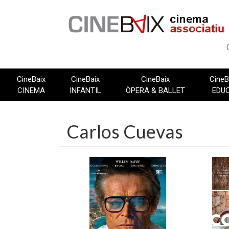
Vés
al
contingut
CineBaix
CineBaix
CineBaix
CineB
CINEMA
INFANTIL
ÒPERA & BALLET
EDU
Carlos Cuevas