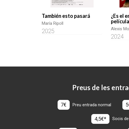
También esto pasará
¿Es el 
película
María Ripoll
Alexis Mo
2025
2024
Preus de les entra
7€
5
Preu entrada normal
4,5€*
Socis de