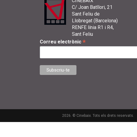
CINEBAIX
C/ Joan Batllori, 21
Sant Feliu de
Llobregat (Barcelona)
RENFE línia R1 i R4,
Sant Feliu
*
Correu electrònic
2026. © Cinebaix. Tots els drets reservats.