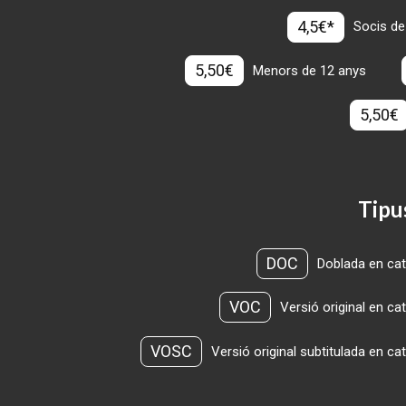
4,5€*
Socis de
5,50€
Menors de 12 anys
5,50€
Tipu
DOC
Doblada en cat
VOC
Versió original en ca
VOSC
Versió original subtitulada en ca