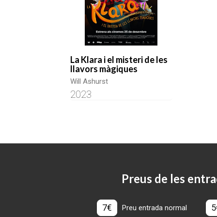
La Klara i el misteri de les
llavors màgiques
Will Ashurst
2023
Preus de les entra
7€
5
Preu entrada normal