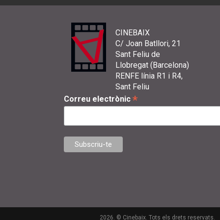
CINEBAIX
C/ Joan Batllori, 21
Sant Feliu de
Llobregat (Barcelona)
RENFE línia R1 i R4,
Sant Feliu
*
Correu electrònic
2026. © Cinebaix. Tots els drets reservats.