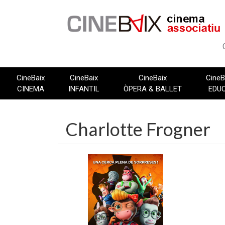
Vés
al
contingut
CineBaix
CineBaix
CineBaix
CineB
CINEMA
INFANTIL
ÒPERA & BALLET
EDU
Charlotte Frogner