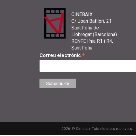
CINEBAIX
C/ Joan Batllori, 21
Sant Feliu de
Llobregat (Barcelona)
RENFE línia R1 i R4,
Sant Feliu
*
Correu electrònic
2026. © Cinebaix. Tots els drets reservats.