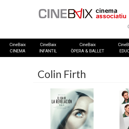
Vés
al
contingut
CineBaix
CineBaix
CineBaix
CineB
CINEMA
INFANTIL
ÒPERA & BALLET
EDU
Colin Firth