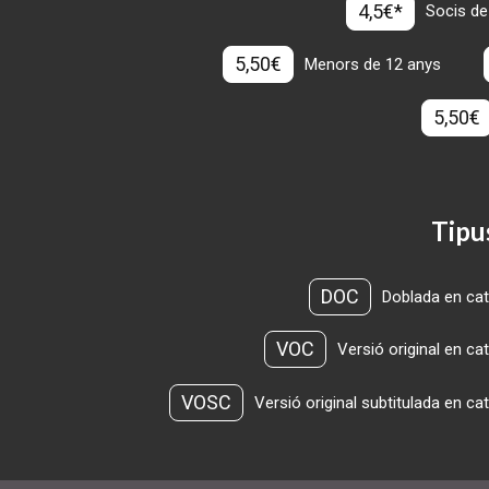
4,5€*
Socis de
5,50€
Menors de 12 anys
5,50€
Tipu
DOC
Doblada en cat
VOC
Versió original en ca
VOSC
Versió original subtitulada en ca