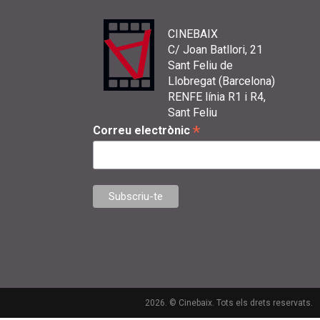
CINEBAIX
C/ Joan Batllori, 21
Sant Feliu de
Llobregat (Barcelona)
RENFE línia R1 i R4,
Sant Feliu
*
Correu electrònic
2026. © Cinebaix. Tots els drets reservats.