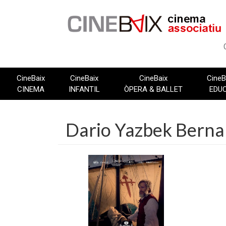
Vés
al
contingut
CineBaix
CineBaix
CineBaix
CineB
CINEMA
INFANTIL
ÒPERA & BALLET
EDU
Dario Yazbek Berna