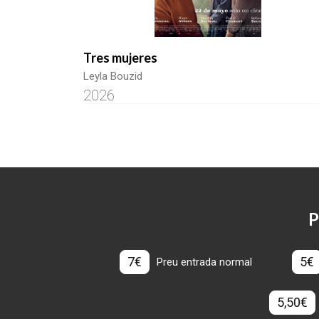
Tres mujeres
Leyla Bouzid
2026
P
7€
5€
Preu entrada normal
5,50€