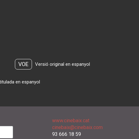
VOE
Versió original en espanyol
titulada en espanyol
www.cinebaix.cat
cinebaix@cinebaix.com
93 666 18 59