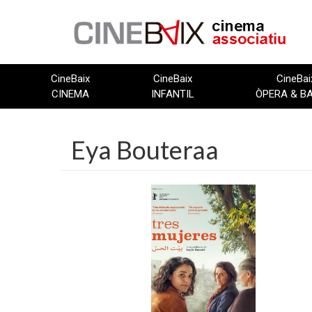
Vés
al
contingut
CineBaix
CineBaix
CineBai
CINEMA
INFANTIL
ÒPERA & B
Eya Bouteraa