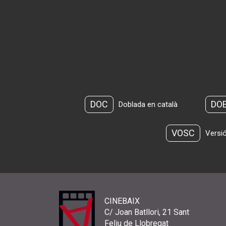
DOC
DO
Doblada en català
VOSC
Versió
CINEBAIX
C/ Joan Batllori, 21 Sant
Feliu de Llobregat