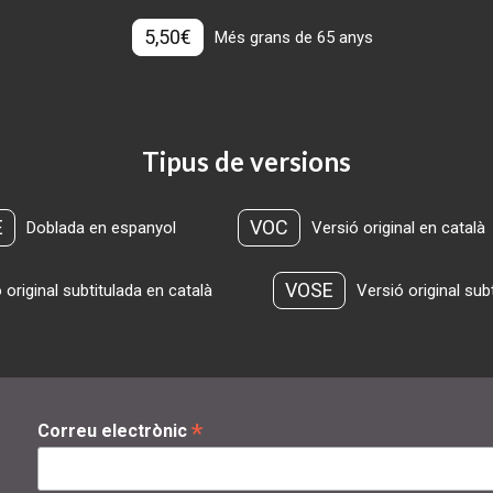
5,50€
Més grans de 65 anys
Tipus de versions
E
VOC
Doblada en espanyol
Versió original en català
VOSE
 original subtitulada en català
Versió original sub
*
Correu electrònic