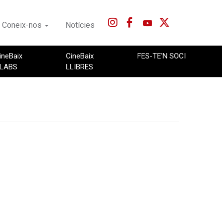
Coneix-nos
Notícies
ineBaix
CineBaix
FES-TE'N SOCI
LABS
LLIBRES