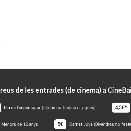
reus de les entrades (de cinema) a CineBa
4,5€*
Dia de l'espectador (dilluns no festius ni vigilies)
5€
Menors de 12 anys
Carnet Jove (Divendres no festius