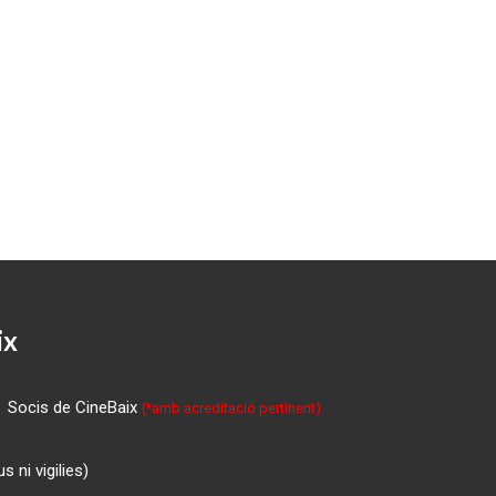
ix
Socis de CineBaix
(*amb acreditació pertinent)
 ni vigilies)