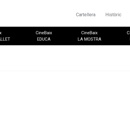
Cartellera
Històric
x
CineBaix
CineBaix
C
ALLET
EDUCA
LA MOSTRA