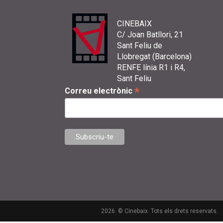
CINEBAIX
C/ Joan Batllori, 21
Sant Feliu de
Llobregat (Barcelona)
RENFE línia R1 i R4,
Sant Feliu
*
Correu electrònic
2026. © Cinebaix. Tots els drets reservats.