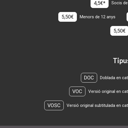
4,5€*
Socis de
5,50€
Menors de 12 anys
5,50€
Tipu
DOC
Doblada en cat
VOC
Versió original en ca
VOSC
Versió original subtitulada en ca