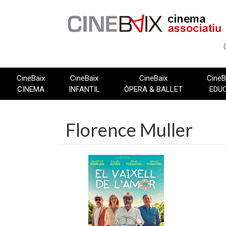
Vés
al
contingut
CineBaix
CineBaix
CineBaix
CineB
CINEMA
INFANTIL
ÒPERA & BALLET
EDU
Florence Muller