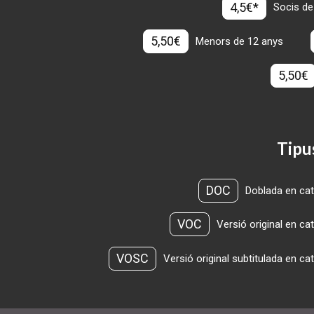
4,5€*
Socis de
5,50€
Menors de 12 anys
5,50€
Tipu
DOC
Doblada en cat
VOC
Versió original en ca
VOSC
Versió original subtitulada en ca