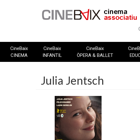
Vés
al
contingut
CineBaix
CineBaix
CineBaix
CineB
CINEMA
INFANTIL
ÒPERA & BALLET
EDU
Julia Jentsch