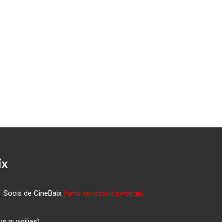
ix
Socis de CineBaix
(*amb acreditació pertinent)
 ni vigilies)