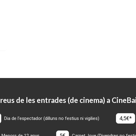
reus de les entrades (de cinema) a CineBa
4,5€*
Dia de l'espectador (dilluns no festius ni vigilies)
5€
Menors de 12 anys
Carnet Jove (Divendres no festius