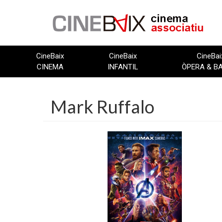
Vés
al
contingut
CineBaix
CineBaix
CineBai
CINEMA
INFANTIL
ÒPERA & B
Mark Ruffalo