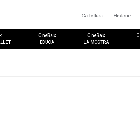
Cartellera
Històric
x
CineBaix
CineBaix
C
ALLET
EDUCA
LA MOSTRA