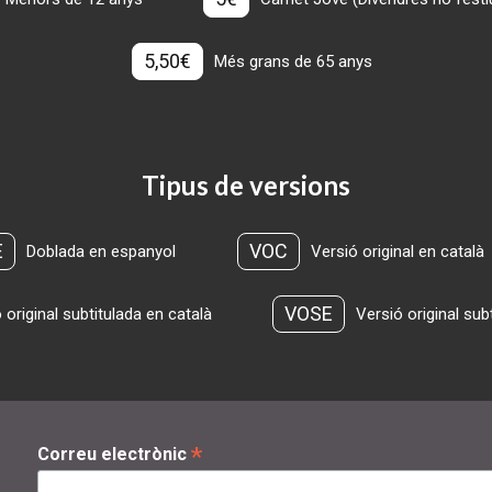
5,50€
Més grans de 65 anys
Tipus de versions
E
VOC
Doblada en espanyol
Versió original en català
VOSE
 original subtitulada en català
Versió original sub
*
Correu electrònic