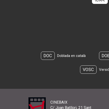
DOC
DO
Doblada en català
VOSC
Versió
CINEBAIX
C/ Joan Batllori, 21 Sant