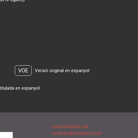
VOE
Versió original en espanyol
titulada en espanyol
www.cinebaix.cat
cinebaix@cinebaix.com