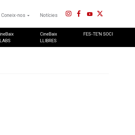
Coneix-nos
Notícies
ineBaix
CineBaix
FES-TE'N SOCI
LABS
LLIBRES