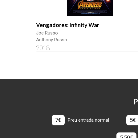
Vengadores: Infinity War
Joe Russo
Anthony Russo
2018
P
7€
5€
Preu entrada normal
5,50€