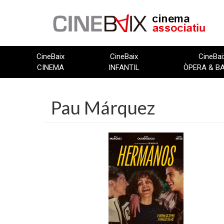
Vés
al
contingut
CineBaix
CineBaix
CineBai
CINEMA
INFANTIL
ÒPERA & B
Pau Márquez