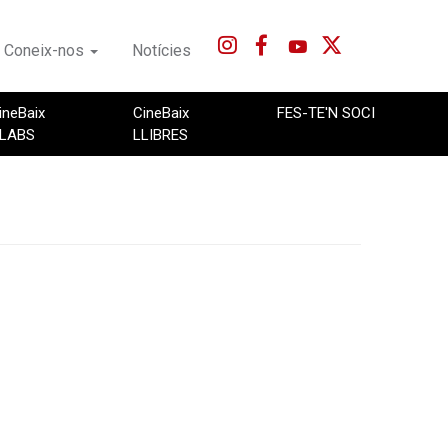
Coneix-nos
Notícies
ineBaix
CineBaix
FES-TE'N SOCI
LABS
LLIBRES