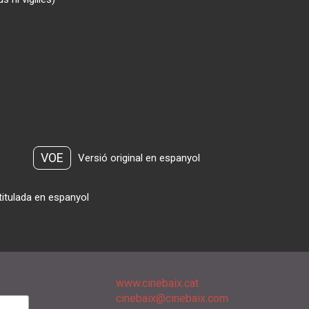
VOE
Versió original en espanyol
titulada en espanyol
www.cinebaix.cat
cinebaix@cinebaix.com