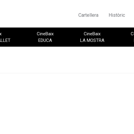
Cartellera
Històric
x
CineBaix
CineBaix
C
ALLET
EDUCA
LA MOSTRA