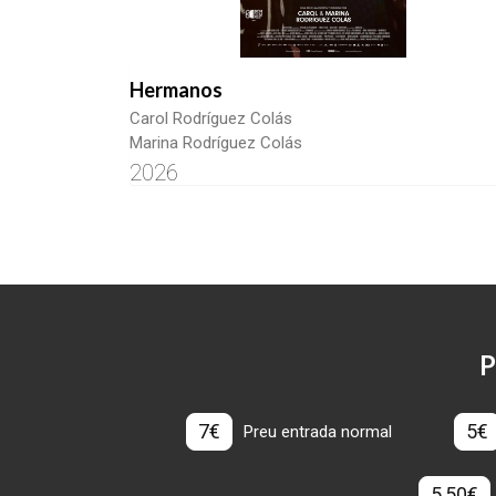
Hermanos
Carol Rodríguez Colás
Marina Rodríguez Colás
2026
P
7€
5€
Preu entrada normal
5,50€