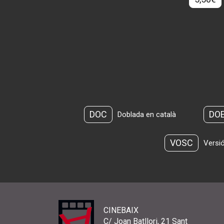
DOC
DO
Doblada en català
VOSC
Versió
CINEBAIX
C/ Joan Batllori, 21 Sant