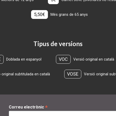
5,50€
Més grans de 65 anys
Tipus de versions
E
VOC
Doblada en espanyol
Versió original en català
VOSE
 original subtitulada en català
Versió original sub
*
Correu electrònic