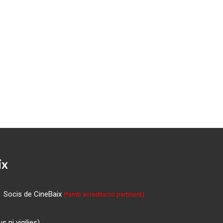
ix
Socis de CineBaix
(*amb acreditació pertinent)
 ni vigilies)