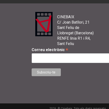
CINEBAIX
C/ Joan Batllori, 21
Sant Feliu de
Llobregat (Barcelona)
RENFE línia R1 i R4,
Sant Feliu
*
Correu electrònic
2026. © Cinebaix. Tots els drets reservats.