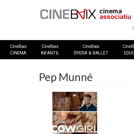
Vés
al
contingut
CineBaix
CineBaix
CineBaix
CineB
CINEMA
INFANTIL
ÒPERA & BALLET
EDU
Pep Munné