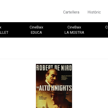
Cartellera
Històric
x
CineBaix
CineBaix
C
ALLET
EDUCA
LA MOSTRA