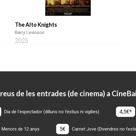
The Alto Knights
Barry Levinson
2025
reus de les entrades (de cinema) a CineBa
4,5€*
Dia de l'espectador (dilluns no festius ni vigilies)
5€
Menors de 12 anys
Carnet Jove (Divendres no festius