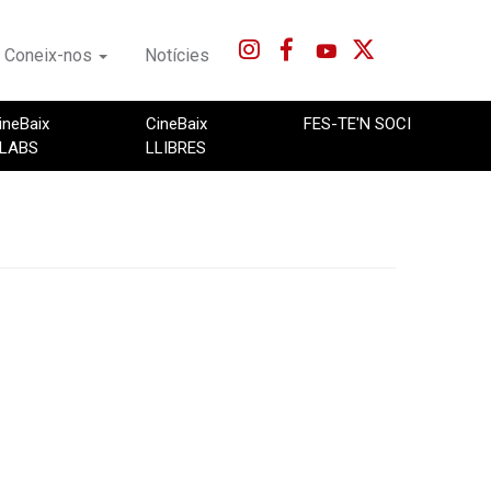
Coneix-nos
Notícies
ineBaix
CineBaix
FES-TE'N SOCI
LABS
LLIBRES