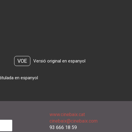
VOE
Versió original en espanyol
titulada en espanyol
www.cinebaix.cat
cinebaix@cinebaix.com
93 666 18 59