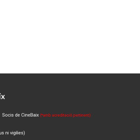
ix
Socis de CineBaix
(*amb acreditació pertinent)
 ni vigilies)