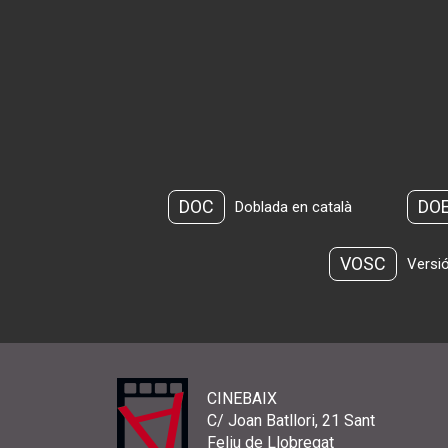
DOC
DO
Doblada en català
VOSC
Versió
CINEBAIX
C/ Joan Batllori, 21 Sant
Feliu de Llobregat