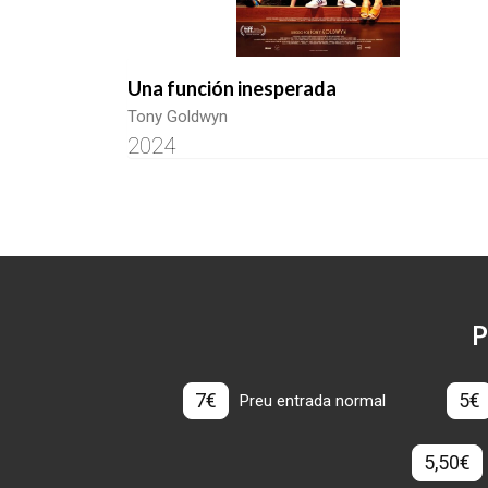
Una función inesperada
Tony Goldwyn
2024
P
7€
5€
Preu entrada normal
5,50€