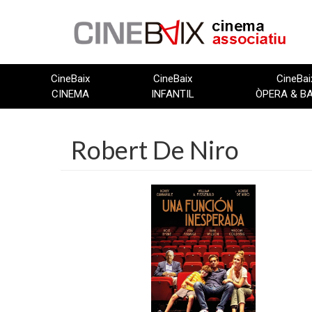
Vés
al
contingut
CineBaix
CineBaix
CineBai
CINEMA
INFANTIL
ÒPERA & B
Robert De Niro