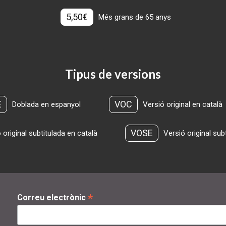
5,50€
Més grans de 65 anys
Tipus de versions
E
VOC
Doblada en espanyol
Versió original en català
VOSE
 original subtitulada en català
Versió original sub
*
Correu electrònic