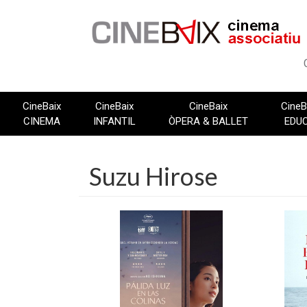
Vés
al
contingut
CineBaix
CineBaix
CineBaix
CineB
CINEMA
INFANTIL
ÒPERA & BALLET
EDU
Suzu Hirose