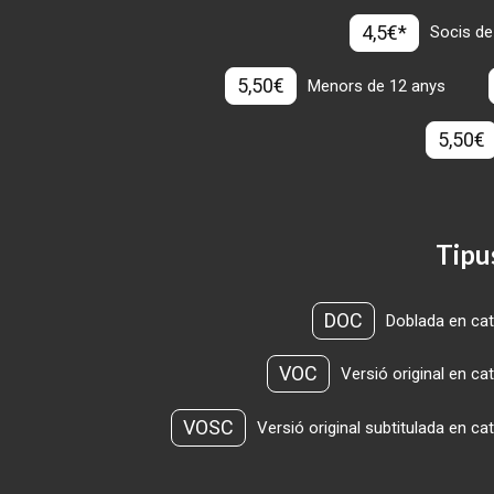
4,5€*
Socis de
5,50€
Menors de 12 anys
5,50€
Tipu
DOC
Doblada en cat
VOC
Versió original en ca
VOSC
Versió original subtitulada en ca