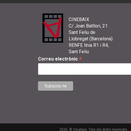
CINEBAIX
C/ Joan Batllori, 21
Sant Feliu de
Llobregat (Barcelona)
RENFE línia R1 i R4,
Sant Feliu
*
Correu electrònic
2026. © Cinebaix. Tots els drets reservats.