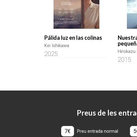
Pálida luz en las colinas
Nuestr
pequeñ
Kei Ishikawa
Hirokazu
2025
2015
Preus de les entra
7€
5
Preu entrada normal