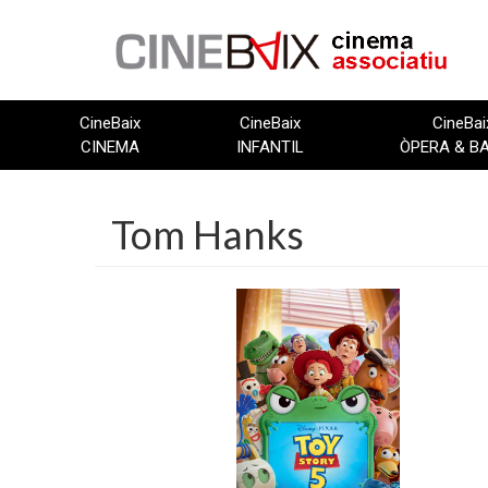
Vés
al
contingut
CineBaix
CineBaix
CineBai
CINEMA
INFANTIL
ÒPERA & B
Tom Hanks