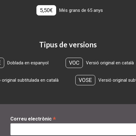
5,50€
Més grans de 65 anys
Tipus de versions
E
VOC
Doblada en espanyol
Versió original en català
VOSE
 original subtitulada en català
Versió original sub
*
Correu electrònic