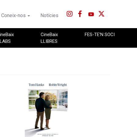
Coneix-nos
Notícies
ineBaix
CineBaix
FES-TE'N SOCI
LABS
LLIBRES