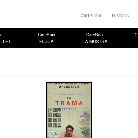
Cartellera
Històric
x
CineBaix
CineBaix
C
ALLET
EDUCA
LA MOSTRA