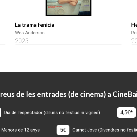
La trama fenicia
He
Wes Anderson
Ro
2025
2
reus de les entrades (de cinema) a CineBa
4,5€*
Dia de l'espectador (dilluns no festius ni vigilies)
5€
Menors de 12 anys
Carnet Jove (Divendres no festius