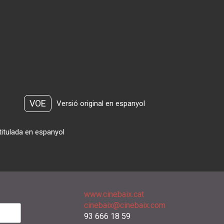
VOE
Versió original en espanyol
titulada en espanyol
www.cinebaix.cat
cinebaix@cinebaix.com
93 666 18 59