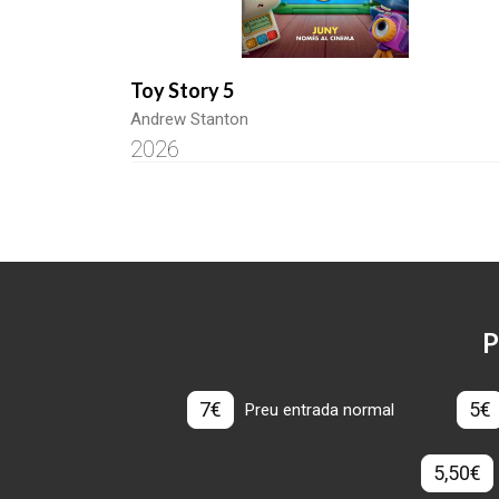
Toy Story 5
Andrew Stanton
2026
P
7€
5€
Preu entrada normal
5,50€