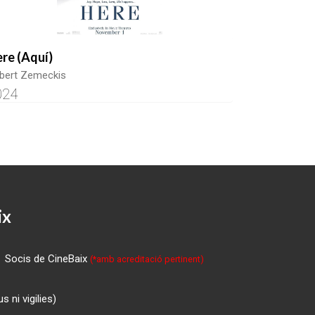
re (Aquí)
bert Zemeckis
024
ix
Socis de CineBaix
(*amb acreditació pertinent)
 ni vigilies)