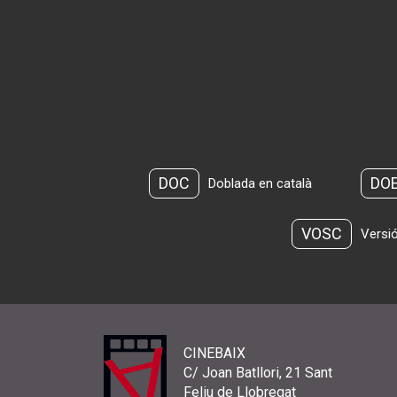
DOC
DO
Doblada en català
VOSC
Versió
CINEBAIX
C/ Joan Batllori, 21 Sant
Feliu de Llobregat