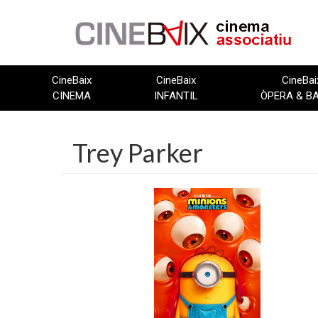
Vés
al
contingut
CineBaix
CineBaix
CineBai
CINEMA
INFANTIL
ÒPERA & B
Trey Parker