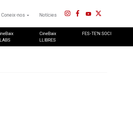
Coneix-nos
Notícies
ineBaix
CineBaix
FES-TE'N SOCI
LABS
LLIBRES