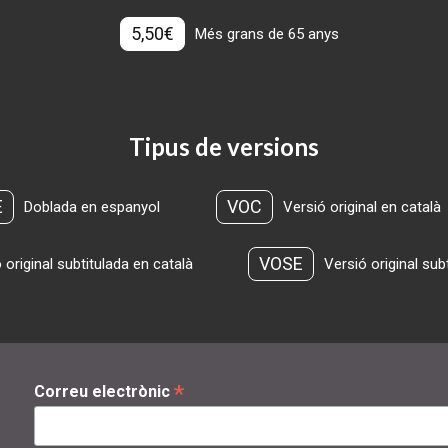
5,50€
Més grans de 65 anys
Tipus de versions
E
VOC
Doblada en espanyol
Versió original en català
VOSE
 original subtitulada en català
Versió original sub
*
Correu electrònic