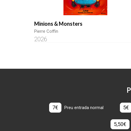
Minions & Monsters
Pierre Coffin
2026
P
7€
5€
Preu entrada normal
5,50€