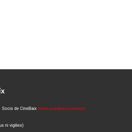
ix
Socis de CineBaix
(*amb acreditació pertinent)
 ni vigilies)