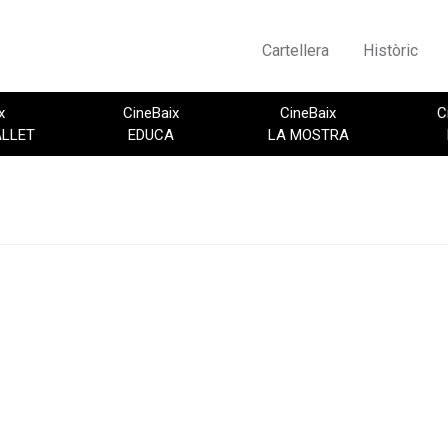
Cartellera
Històric
x
CineBaix
CineBaix
C
ALLET
EDUCA
LA MOSTRA