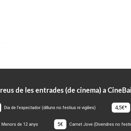
reus de les entrades (de cinema) a CineBa
4,5€*
Dia de l'espectador (dilluns no festius ni vigilies)
5€
Menors de 12 anys
Carnet Jove (Divendres no festius