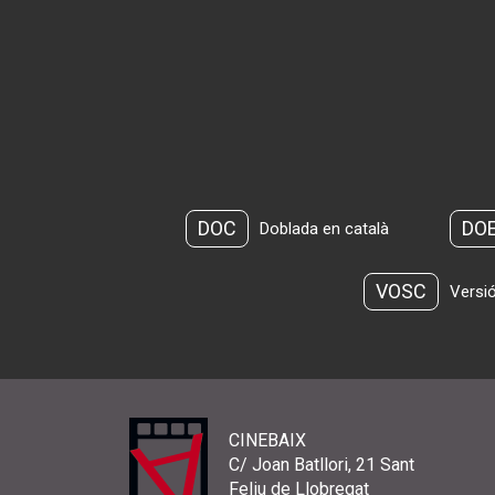
DOC
DO
Doblada en català
VOSC
Versió
CINEBAIX
C/ Joan Batllori, 21 Sant
Feliu de Llobregat