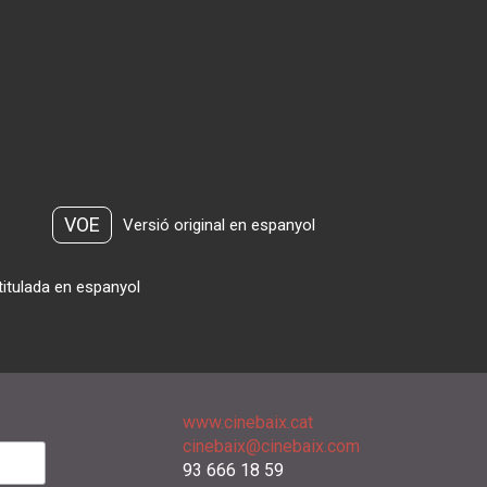
VOE
Versió original en espanyol
titulada en espanyol
www.cinebaix.cat
cinebaix@cinebaix.com
93 666 18 59