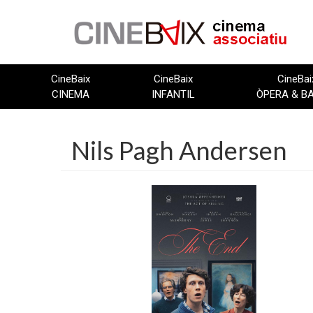
Vés
al
contingut
CineBaix
CineBaix
CineBai
CINEMA
INFANTIL
ÒPERA & B
Nils Pagh Andersen