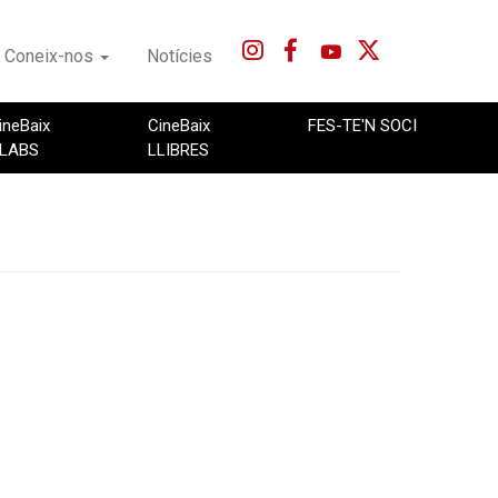
Coneix-nos
Notícies
ineBaix
CineBaix
FES-TE'N SOCI
LABS
LLIBRES