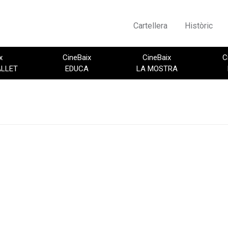
Cartellera
Històric
x
CineBaix
CineBaix
C
ALLET
EDUCA
LA MOSTRA