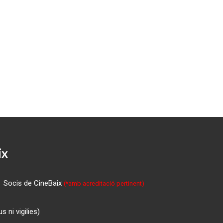
ix
Socis de CineBaix
(*amb acreditació pertinent)
 ni vigilies)