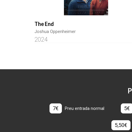
The End
Joshua Oppenheimer
2024
P
7€
5€
Preu entrada normal
5,50€