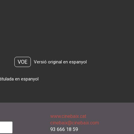
VOE
Versió original en espanyol
titulada en espanyol
www.cinebaix.cat
cinebaix@cinebaix.com
93 666 18 59