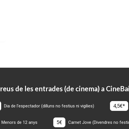
reus de les entrades (de cinema) a CineBa
4,5€*
Dia de l'espectador (dilluns no festius ni vigilies)
5€
Menors de 12 anys
Carnet Jove (Divendres no festius