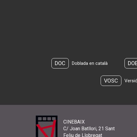
DOC
DO
Doblada en català
VOSC
Versió
CINEBAIX
C/ Joan Batllori, 21 Sant
Feliu de Llobregat