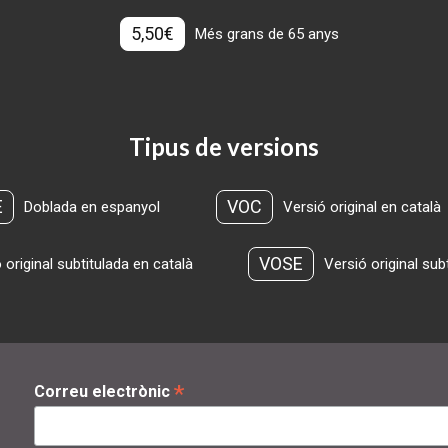
5,50€
Més grans de 65 anys
Tipus de versions
E
VOC
Doblada en espanyol
Versió original en català
VOSE
 original subtitulada en català
Versió original sub
*
Correu electrònic